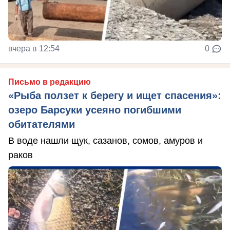
вчера в 12:54
0
Письмо в редакцию
«Рыба ползет к берегу и ищет спасения»:
озеро Барсуки усеяно погибшими
обитателями
В воде нашли щук, сазанов, сомов, амуров и
раков