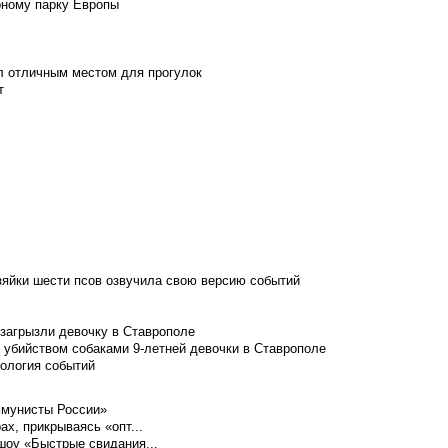
рному парку Европы
л отличным местом для прогулок
т
зяйки шести псов озвучила свою версию событий
 загрызли девочку в Ставрополе
 убийством собаками 9-летней девочки в Ставрополе
нология событий
ммунисты России»
ах, прикрываясь «опт...
шоу «Быстрые свидания...