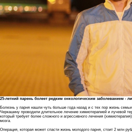
25-летний парень болеет редким онкологическим заболеванием - 
Болезнь у парня нашли чуть больше года назад и с тех пор жизнь семь
Черкашину проводили длительное лечение химиотерапией и лучевой тер
который требует более сложного и агрессивного лечения (химиотерапия
мозга.
Операция, которая может спасти жизнь молодого парня, стоит 2 млн рубл