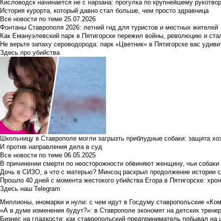
Кисловодск начинается не с нарзана: прогулка по крупнейшему рукотво
История курорта, который давно стал больше, чем просто здравница
Все новости по теме
25.07.2026
Фонтаны Ставрополя 2026: летний гид для туристов и местных жителей
Как Емануэлевский парк в Пятигорске пережил войны, революцию и ста
Не верьте запаху сероводорода: парк «Цветник» в Пятигорске вас удиви
Здесь про убийства
Школьницу в Ставрополе могли загрызть приблудные собаки: защита хо
И против направления дела в суд
Все новости по теме
06.05.2025
В причинении смерти по неосторожности обвиняют женщину, чьи собаки
Дочь в СИЗО, а что с матерью? Минсоц раскрыл продолжение истории с
Прошло 40 дней с момента жестокого убийства Егора в Пятигорске: хро
Здесь наш Telegram
Миллионы, иномарки и нули: с чем идут в Госдуму ставропольские «Ко
«А в думе изменения будут?»: в Ставрополе экономят на детских тренер
Бизнес на гладкости: как ставропольский предприниматель побывал на 