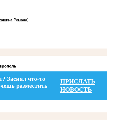
ркашина Романа)
аврополь
т? Заснял что-то
ПРИСЛАТЬ
очешь разместить
НОВОСТЬ