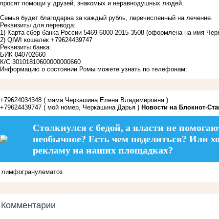
просят помощи у друзей, знакомых и неравнодушных людей.
Семья будет благодарна за каждый рубль, перечисленный на лечение.
Реквизиты для перевода:
1) Карта сбер банка России 5469 6000 2015 3508 (оформлена на имя Че
2) QIWI кошелек +79624439747
Реквизиты банка:
БИК 040702660
К/С 30101810600000000660
Информацию о состоянии Ромы можете узнать по телефонам:
+79624034348 ( мама Черкашина Елена Владимировна )
+79624439747 ( мой номер, Черкашина Дарья )
Новости на Блoкнoт-Ст
Столкнулся с бедой, а власти не помогаю
необычное? Есть чем поделиться? Или х
рекламу на наших площадках?
лимфогранулематоз
Комментарии