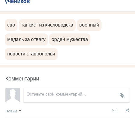
учеников
сво
танкист из кисловодска
военный
медаль за отвагу
орден мужества
новости ставрополья
Комментарии
Новые