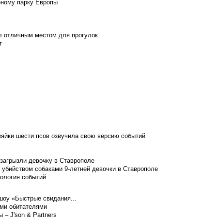
рному парку Европы
л отличным местом для прогулок
т
зяйки шести псов озвучила свою версию событий
 загрызли девочку в Ставрополе
 убийством собаками 9-летней девочки в Ставрополе
нология событий
шоу «Быстрые свидания...
ими обитателями
– J'son & Partners