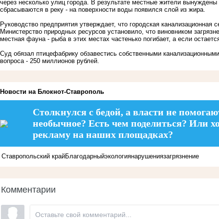
через несколько улиц города. В результате местные жители вынуждены 
сбрасываются в реку - на поверхности воды появился слой из жира.
Руководство предприятия утверждает, что городская канализационная с
Министерство природных ресурсов установило, что виновником загрязне
местная фауна - рыба в этих местах частенько погибает, а если остаетс
Суд обязал птицефабрику обзавестись собственными канализационными 
вопроса - 250 миллионов рублей.
Новости на Блoкнoт-Ставрополь
Столкнулся с бедой, а власти не помогаю
необычное? Есть чем поделиться? Или х
рекламу на наших площадках?
Ставропольский край
Благодарный
экология
нарушения
загрязнение
Комментарии