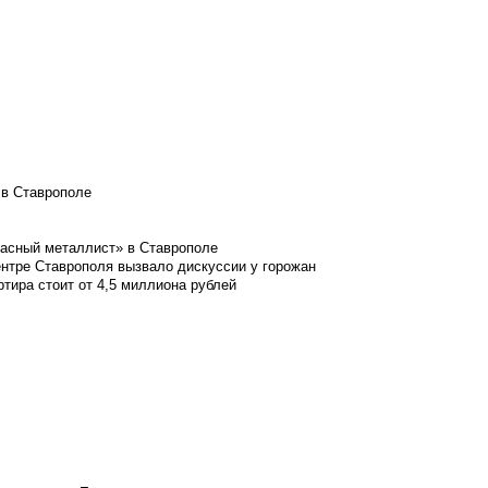
 в Ставрополе
расный металлист» в Ставрополе
ентре Ставрополя вызвало дискуссии у горожан
ртира стоит от 4,5 миллиона рублей