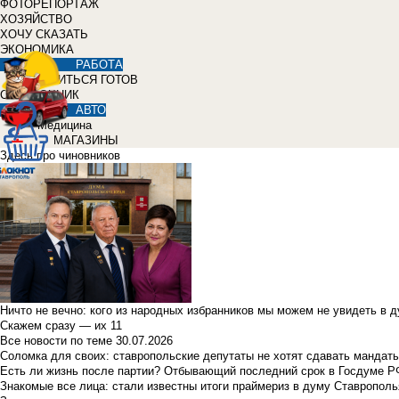
ФОТОРЕПОРТАЖ
ХОЗЯЙСТВО
ХОЧУ СКАЗАТЬ
ЭКОНОМИКА
РАБОТА
УЧИТЬСЯ ГОТОВ
СПРАВОЧНИК
АВТО
Медицина
МАГАЗИНЫ
Здесь про чиновников
Ничто не вечно: кого из народных избранников мы можем не увидеть в 
Скажем сразу — их 11
Все новости по теме
30.07.2026
Соломка для своих: ставропольские депутаты не хотят сдавать мандаты
Есть ли жизнь после партии? Отбывающий последний срок в Госдуме Р
Знакомые все лица: стали известны итоги праймериз в думу Ставрополь