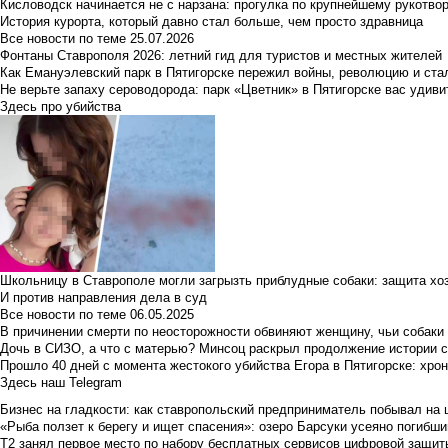
Кисловодск начинается не с нарзана: прогулка по крупнейшему рукотво
История курорта, который давно стал больше, чем просто здравница
Все новости по теме
25.07.2026
Фонтаны Ставрополя 2026: летний гид для туристов и местных жителей
Как Емануэлевский парк в Пятигорске пережил войны, революцию и ста
Не верьте запаху сероводорода: парк «Цветник» в Пятигорске вас удиви
Здесь про убийства
Школьницу в Ставрополе могли загрызть приблудные собаки: защита хо
И против направления дела в суд
Все новости по теме
06.05.2025
В причинении смерти по неосторожности обвиняют женщину, чьи собаки
Дочь в СИЗО, а что с матерью? Минсоц раскрыл продолжение истории с
Прошло 40 дней с момента жестокого убийства Егора в Пятигорске: хро
Здесь наш Telegram
Бизнес на гладкости: как ставропольский предприниматель побывал на 
«Рыба ползет к берегу и ищет спасения»: озеро Барсуки усеяно погибш
Т2 занял первое место по набору бесплатных сервисов цифровой защиты 