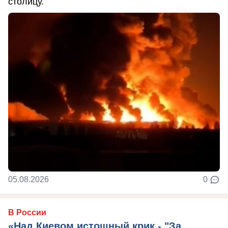
столицу.
05.08.2026
0
В России
«Над Киевом истошный крик - "За