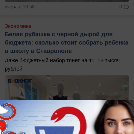
вчера в 13:58
0
Экономика
Белая рубашка с черной дырой для
бюджета: сколько стоит собрать ребенка
в школу в Ставрополе
Даже бюджетный набор тянет на 11–13 тысяч
рублей