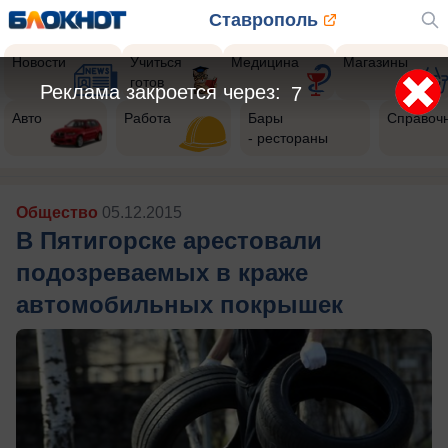
Ставрополь
Новости
Учиться
Медицина
Магазины
готов
Реклама закроется через:
5
Авто
Работа
Бары
Справоч
- рестораны
Общество
05.12.2015
В Пятигорске арестовали
подозреваемых в краже
автомобильных покрышек