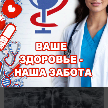
вчера в 13:05
1
Общество
Челюсть распилили и зафиксировали
титаном: ставропольцу исправили
сложный прикус
До операции молодой человек два года носил
брекеты