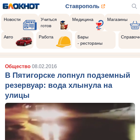
Ставрополь
Новости
Учиться
Медицина
Магазины
готов
Авто
Работа
Бары
Справоч
- рестораны
Общество
08.02.2016
В Пятигорске лопнул подземный
резервуар: вода хлынула на
улицы