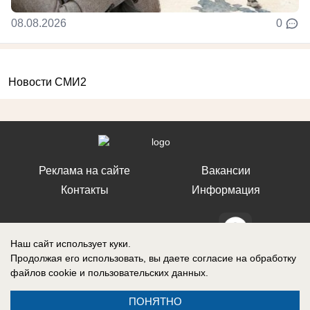
08.08.2026
0
Новости СМИ2
Реклама на сайте
Вакансии
Контакты
Информация
Наш сайт использует куки.
Продолжая его использовать, вы даете согласие на обработку
СМИ Блокнот Ставрополь зарегистрировано Федеральной службой по
файлов cookie
и пользовательских данных.
надзору в сфере связи, информационных технологий и массовых
коммуникаций (Роскомнадзор). Реестровая запись о регистрации СМИ:
Эл № ФС77-76032 от 12 июля 2019 г. (Первоначальное свидетельство
ПОНЯТНО
Эл № ФС77-62273 от 03 июля 2015 г.)