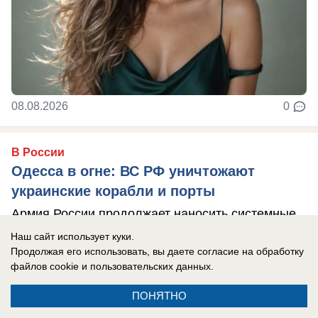
08.08.2026
0
В России
Одесса в огне: ВС РФ уничтожают
украинские корабли и порты
Армия России продолжает наносить системные
удары по портам Одессы.
Наш сайт использует куки.
Продолжая его использовать, вы даете согласие на обработку
файлов cookie
и пользовательских данных.
ПОНЯТНО