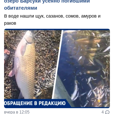
озеро Барсуки усеяно погибшими
обитателями
В воде нашли щук, сазанов, сомов, амуров и
раков
вчера в 12:05
4