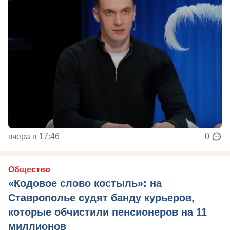
вчера в 17:46
0
Общество
«Кодовое слово костыль»: на
Ставрополье судят банду курьеров,
которые обчистили пенсионеров на 11
миллионов