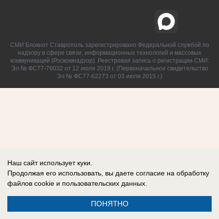
СМИ Блокнот Ставрополь зарегистрировано Федеральной службой по
надзору в сфере связи, информационных технологий и массовых
коммуникаций (Роскомнадзор). Реестровая запись о регистрации СМИ:
Эл № ФС77-76032 от 12 июля 2019 г. (Первоначальное свидетельство
Эл № ФС77-62273 от 03 июля 2015 г.)
Наш сайт использует куки.
Продолжая его использовать, вы даете согласие на обработку
файлов cookie
и пользовательских данных.
ПОНЯТНО