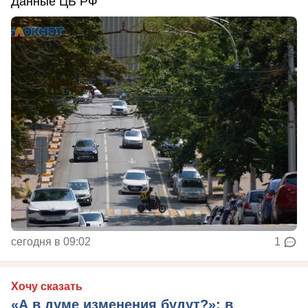
Данные ЦБ РФ
сегодня в 09:02
1
Хочу сказать
«А в думе изменения будут?»: в