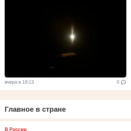
вчера в 19:13
0
Главное в стране
В России