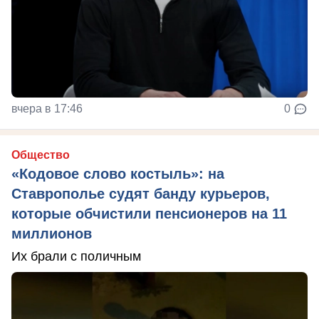
вчера в 17:46
0
Общество
«Кодовое слово костыль»: на
Ставрополье судят банду курьеров,
которые обчистили пенсионеров на 11
миллионов
Их брали с поличным