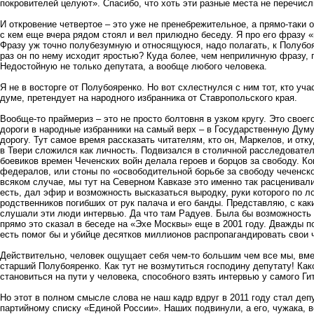
покровителей целуют». Спасибо, что хоть эти разные места не перечисл
И откровение четвертое – это уже не пренебрежительное, а прямо-таки
с кем еще вчера рядом стоял и вел прилюдно беседу. Я про его фразу
Фразу уж точно полубезумную и относящуюся, надо полагать, к Полубоя
раз он по нему исходит яростью? Куда более, чем неприличную фразу,
Недостойную не только депутата, а вообще любого человека.
Я не в восторге от Полубояренко. Но вот схлестнулся с ним тот, кто уч
думе, претендует на народного избранника от Ставропольского края.
Вообще-то праймериз – это не просто болтовня в узком кругу. Это свое
дороги в народные избранники на самый верх – в Государственную Думу 
дорогу. Тут самое время рассказать читателям, кто он, Маркелов, и отк
в Твери сложился как личность. Подвизался в столичной расследователь
боевиков времен Чеченских войн делала героев и борцов за свободу. Ког
федералов, или стоны по «освободительной борьбе за свободу чеченско
всяком случае, мы тут на Северном Кавказе это именно так расценивал
есть, дал эфир и возможность высказаться выродку, руки которого по ло
родственников погибших от рук палача и его банды. Представляю, с ка
слушали эти люди интервью. Да что там Радуев. Была бы возможность 
прямо это сказал в беседе на «Эхе Москвы» еще в 2001 году. Дважды п
есть помог бы и убийце десятков миллионов распропагандировать свои 
Действительно, человек ощущает себя чем-то большим чем все мы, вме
старший Полубояренко. Как тут не возмутиться господину депутату! Ка
становиться на пути у человека, способного взять интервью у самого Гит
Но этот в полном смысле слова не наш кадр вдруг в 2011 году стал деп
партийному списку «Единой России». Наших подвинули, а его, чужака, в