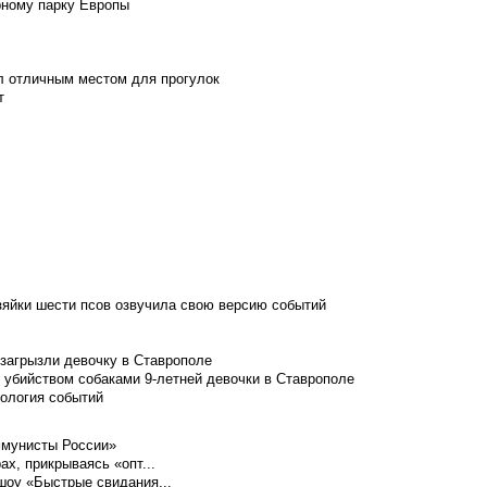
рному парку Европы
л отличным местом для прогулок
т
зяйки шести псов озвучила свою версию событий
 загрызли девочку в Ставрополе
 убийством собаками 9-летней девочки в Ставрополе
нология событий
ммунисты России»
ах, прикрываясь «опт...
шоу «Быстрые свидания...