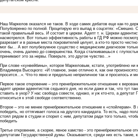
Наш Маркелов оказался не таков. В ходе самих дебатов еще как-то держа
Полубояренко по полной. Процитирую его выпад в соцсетях: «Смешно. 
такой правильный весь. И состоит в церкви. Адепт т. н. Церкви адвент
насмотрелся. Вот только эффективность работы в ГД РФ можно посмотрет
разрезает и в разные места покровителей целует, а кто-то просто чест
мог бы… А вот полубезумное существо с медицинским диагнозом тольк
очень, очень далеко до совершенства. Когда сталкиваешься с глупость
принимают это за нервы. Поверьте, это другое чувство…»
При слове «хунвейбины», которое Маркеловым, кстати, употреблено ни к 
Владимира Высоцкого: «И главное, знаю отлично я, как они произносятся
просится…». Что-то явно и предельно неприличное так и просилось и мн
Первое такое откровение – это пренебрежительное отношение к верован
адепт церкви адвентистов седьмого дня, но если даже и так, что тут та
ставить в укор? У нас свобода совести, однако, и уж кто-кто, а депута
относиться к этой свободе соответственно.
Второе – это не менее пренебрежительное отношение к «спойлерам». В п
победить, но оттягивает голоса на другого кандидата. То есть, надо по
стоял рядом в студии и спорил с ним, депутатом ради того только, чтоб
победить
Третье откровение, а скорее, явное хамство - это пренебрежительное о
депутатам Государственной думы. Оказывается, среди них есть такие, 