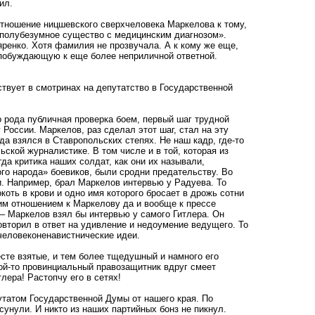
ил.
 отношение ницшевского сверхчеловека Маркелова к тому,
 «полубезумное существо с медицинским диагнозом».
ренко. Хотя фамилия не прозвучала. А к кому же еще,
 побуждающую к еще более неприличной ответной.
аствует в смотринах на депутатство в Государственной
го рода публичная проверка боем, первый шаг трудной
России. Маркелов, раз сделал этот шаг, стал на эту
уда взялся в Ставропольских степях. Не наш кадр, где-то
ской журналистике. В том числе и в той, которая из
да критика наших солдат, как они их называли,
го народа» боевиков, были сродни предательству. Во
и. Например, брал Маркелов интервью у Радуева. То
коть в крови и одно имя которого бросает в дрожь сотни
ким отношением к Маркелову да и вообще к прессе
– Маркелов взял бы интервью у самого Гитлера. Он
овторил в ответ на удивление и недоумение ведущего. То
человеконенавистнические идеи.
сте взятые, и тем более тщедушный и намного его
кой-то провинциальный правозащитник вдруг смеет
лера! Растопчу его в сетях!
утатом Государственной Думы от нашего края. По
сунули. И никто из наших партийных бонз не пикнул.