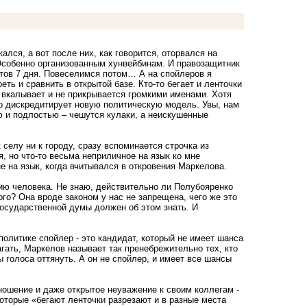
лся, а вот после них, как говорится, оторвался на
Особенно организованным хунвейбинам. И правозащитник
истов 7 дня. Повеселимся потом… А на спойлеров я
ь и сравнить в открытой базе. Кто-то бегает и ленточки
но вкалывает и не прикрывается громкими именами. Хотя
о дискредитирует новую политическую модель. Увы, нам
ю и подлостью – чешутся кулаки, а неискушенные
селу ни к городу, сразу вспоминается строчка из
, но что-то весьма неприличное на язык ко мне
е на язык, когда вчитывался в откровения Маркелова.
ию человека. Не знаю, действительно ли Полубояренко
кого? Она вроде законом у нас не запрещена, чего же это
т Государственной думы должен об этом знать. И
олитике спойлер - это кандидат, который не имеет шанса
лагать, Маркелов называет так пренебрежительно тех, кто
ы голоса оттянуть. А он не спойлер, и имеет все шансы
тношение и даже открытое неуважение к своим коллегам -
которые «бегают ленточки разрезают и в разные места