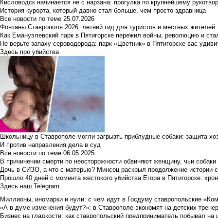
Кисловодск начинается не с нарзана: прогулка по крупнейшему рукотво
История курорта, который давно стал больше, чем просто здравница
Все новости по теме
25.07.2026
Фонтаны Ставрополя 2026: летний гид для туристов и местных жителей
Как Емануэлевский парк в Пятигорске пережил войны, революцию и ста
Не верьте запаху сероводорода: парк «Цветник» в Пятигорске вас удиви
Здесь про убийства
Школьницу в Ставрополе могли загрызть приблудные собаки: защита хо
И против направления дела в суд
Все новости по теме
06.05.2025
В причинении смерти по неосторожности обвиняют женщину, чьи собаки
Дочь в СИЗО, а что с матерью? Минсоц раскрыл продолжение истории с
Прошло 40 дней с момента жестокого убийства Егора в Пятигорске: хро
Здесь наш Telegram
Миллионы, иномарки и нули: с чем идут в Госдуму ставропольские «Ко
«А в думе изменения будут?»: в Ставрополе экономят на детских тренер
Бизнес на гладкости: как ставропольский предприниматель побывал на 