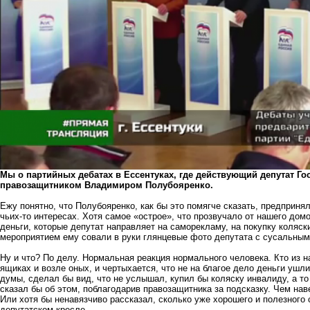
Мы о партийных дебатах в Ессентуках, где действующий депутат Г
правозащитником Владимиром Полубояренко.
Ежу понятно, что Полубояренко, как бы это помягче сказать, предприня
чьих-то интересах. Хотя самое «острое», что прозвучало от нашего до
деньги, которые депутат направляет на саморекламу, на покупку коляс
мероприятием ему совали в руки глянцевые фото депутата с сусальными
Ну и что? По делу. Нормальная реакция нормального человека. Кто из н
ящиках и возле оных, и чертыхается, что не на благое дело деньги ушл
думы, сделал бы вид, что не услышал, купил бы коляску инвалиду, а т
сказал бы об этом, поблагодарив правозащитника за подсказку. Чем нав
Или хотя бы ненавязчиво рассказал, сколько уже хорошего и полезного 
депутатском кресле.