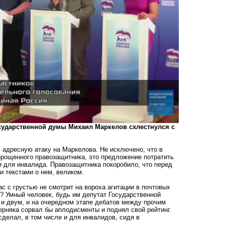
осударственной думы Михаил Маркелов схлестнулся с
л адресную атаку на Маркелова. Не исключено, что в
морощенного правозащитника, это предложение потратить
ки для инвалида. Правозащитника покоробило, что перед
 текстами о нем, великом.
ас с грустью не смотрит на вороха агитации в почтовых
и? Умный человек, будь им депутат Государственной
о и двум, и на очередном этапе дебатов между прочим
ерняка сорвал бы аплодисменты и поднял свой рейтинг.
сделал, в том числе и для инвалидов, сидя в