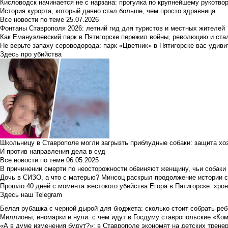
Кисловодск начинается не с нарзана: прогулка по крупнейшему рукотво
История курорта, который давно стал больше, чем просто здравница
Все новости по теме
25.07.2026
Фонтаны Ставрополя 2026: летний гид для туристов и местных жителей
Как Емануэлевский парк в Пятигорске пережил войны, революцию и ста
Не верьте запаху сероводорода: парк «Цветник» в Пятигорске вас удиви
Здесь про убийства
Школьницу в Ставрополе могли загрызть приблудные собаки: защита хо
И против направления дела в суд
Все новости по теме
06.05.2025
В причинении смерти по неосторожности обвиняют женщину, чьи собаки
Дочь в СИЗО, а что с матерью? Минсоц раскрыл продолжение истории с
Прошло 40 дней с момента жестокого убийства Егора в Пятигорске: хро
Здесь наш Telegram
Белая рубашка с черной дырой для бюджета: сколько стоит собрать ребе
Миллионы, иномарки и нули: с чем идут в Госдуму ставропольские «Ко
«А в думе изменения будут?»: в Ставрополе экономят на детских тренер