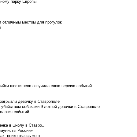
рному парку Европы
л отличным местом для прогулок
т
зяйки шести псов озвучила свою версию событий
 загрызли девочку в Ставрополе
 убийством собаками 9-летней девочки в Ставрополе
нология событий
нка в школу в Ставро...
ммунисты России»
ах, прикрываясь «опт...