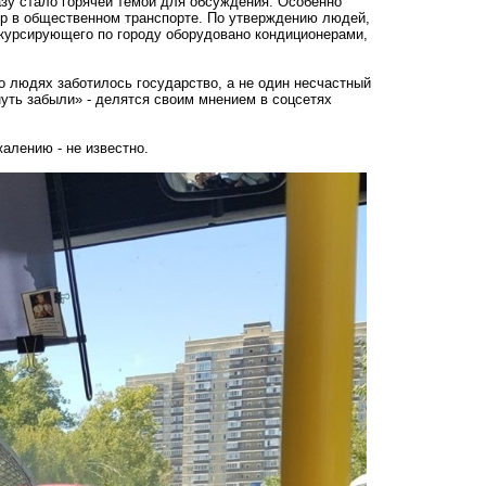
азу стало горячей темой для обсуждения. Особенно
ер в общественном транспорте. По утверждению людей,
 курсирующего по городу оборудовано кондиционерами,
о людях заботилось государство, а не один несчастный
нуть забыли» - делятся своим мнением в соцсетях
алению - не известно.