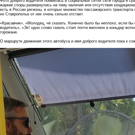
Фото доброго водителя появилась в социальных сетях сети города и ср
жаркие споры развернулись на тему наличия или отсутствия кондицион
есть в России регионы, в которых множество пассажирского транспорта
но Ставрополье от них очень сильно отстает.
«Красавчик», «Молодец, чё сказать. Конечно было бы неплохо, если бы 
водитель», «Эх! одно слово газель стоит почти миллион а коньдер вотк
горожане.
О маршруте движения этого автобуса и имя доброго водителя пока к сож