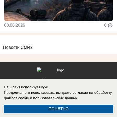
08.08.2026
0
Новости СМИ2
Реклама на сайте
Вакансии
Наш сайт использует куки.
Контакты
Информация
Продолжая его использовать, вы даете согласие на обработку
файлов cookie
и пользовательских данных.
ПОНЯТНО
СМИ Блокнот Ставрополь зарегистрировано Федеральной службой по