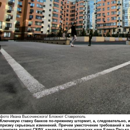
фото Ивана Высочинского/ Блокнот Ставрополь
Ключевую ставку банков по-прежнему штормит, а, следовательно, 
призму серьезных изменений. Причем ужесточение требований к за
отметила доцент СКФУ, кандидат экономических наук Елена Пасько