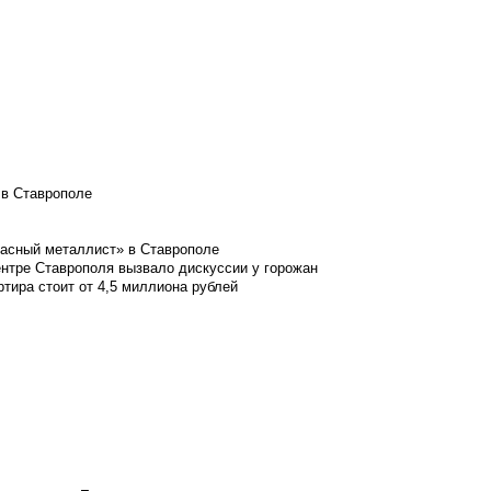
 в Ставрополе
расный металлист» в Ставрополе
ентре Ставрополя вызвало дискуссии у горожан
ртира стоит от 4,5 миллиона рублей