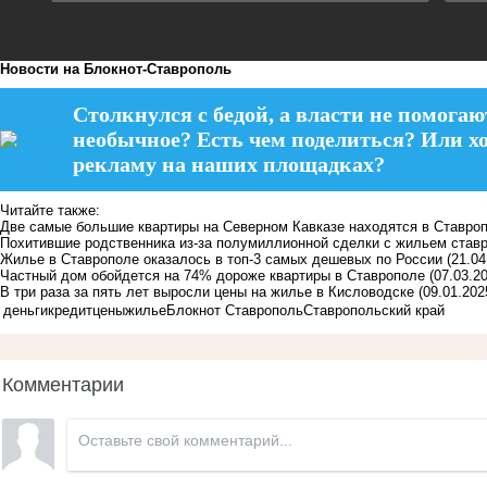
Новости на Блoкнoт-Ставрополь
Столкнулся с бедой, а власти не помогаю
необычное? Есть чем поделиться? Или х
рекламу на наших площадках?
Читайте также:
Две самые большие квартиры на Северном Кавказе находятся в Ставро
Похитившие родственника из-за полумиллионной сделки с жильем став
Жилье в Ставрополе оказалось в топ-3 самых дешевых по России
(21.04
Частный дом обойдется на 74% дороже квартиры в Ставрополе
(07.03.2
В три раза за пять лет выросли цены на жилье в Кисловодске
(09.01.202
деньги
кредит
цены
жилье
Блокнот Ставрополь
Ставропольский край
Комментарии