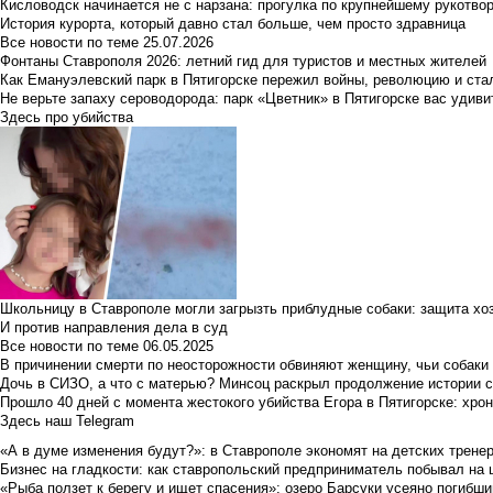
Кисловодск начинается не с нарзана: прогулка по крупнейшему рукотво
История курорта, который давно стал больше, чем просто здравница
Все новости по теме
25.07.2026
Фонтаны Ставрополя 2026: летний гид для туристов и местных жителей
Как Емануэлевский парк в Пятигорске пережил войны, революцию и ста
Не верьте запаху сероводорода: парк «Цветник» в Пятигорске вас удиви
Здесь про убийства
Школьницу в Ставрополе могли загрызть приблудные собаки: защита хо
И против направления дела в суд
Все новости по теме
06.05.2025
В причинении смерти по неосторожности обвиняют женщину, чьи собаки
Дочь в СИЗО, а что с матерью? Минсоц раскрыл продолжение истории с
Прошло 40 дней с момента жестокого убийства Егора в Пятигорске: хро
Здесь наш Telegram
«А в думе изменения будут?»: в Ставрополе экономят на детских тренер
Бизнес на гладкости: как ставропольский предприниматель побывал на 
«Рыба ползет к берегу и ищет спасения»: озеро Барсуки усеяно погибш