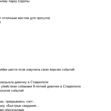
рному парку Европы
л отличным местом для прогулок
т
зяйки шести псов озвучила свою версию событий
 загрызли девочку в Ставрополе
 убийством собаками 9-летней девочки в Ставрополе
нология событий
ах, прикрываясь «опт...
шоу «Быстрые свидания...
ими обитателями