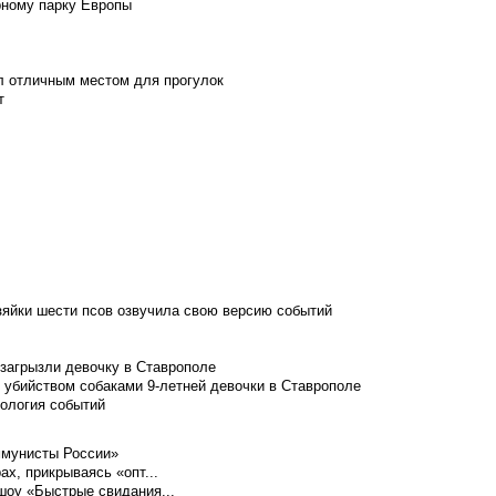
рному парку Европы
л отличным местом для прогулок
т
зяйки шести псов озвучила свою версию событий
 загрызли девочку в Ставрополе
 убийством собаками 9-летней девочки в Ставрополе
нология событий
ммунисты России»
ах, прикрываясь «опт...
шоу «Быстрые свидания...