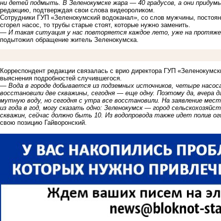
ни детей подмыть. В Зеленокумске жара — 40 градусов, а они приду
редакцию, подтверждая свои слова видеороликом.
Сотрудники ГУП «Зеленокумский водоканал», со слов мужчины, постоян
сгорел насос, то трубы старые стоят, которые нужно заменить.
—
И такая ситуация у нас повторяется каждое лето, уже на протяжен
подытожил обращение житель Зеленокумска.
Корреспондент редакции связалась с врио директора ГУП «Зеленокумс
выяснения подробностей случившегося.
—
Вода в городе добывается из подземных источников, четыре насос
восстановили две скважины, сегодня — еще одну. Поэтому да, вчера д
мутную воду, но сегодня с утра все восстановили. На заявление мес
из года в год, могу сказать одно: Зеленокумск — город сельскохозяйст
скважин, сейчас должно быть 10. Из водопровода также идет полив ог
свою позицию Гайворонский.