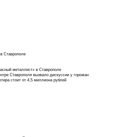
 в Ставрополе
расный металлист» в Ставрополе
ентре Ставрополя вызвало дискуссии у горожан
ртира стоит от 4,5 миллиона рублей