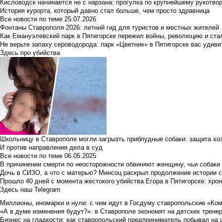
Кисловодск начинается не с нарзана: прогулка по крупнейшему рукотво
История курорта, который давно стал больше, чем просто здравница
Все новости по теме
25.07.2026
Фонтаны Ставрополя 2026: летний гид для туристов и местных жителей
Как Емануэлевский парк в Пятигорске пережил войны, революцию и ста
Не верьте запаху сероводорода: парк «Цветник» в Пятигорске вас удиви
Здесь про убийства
Школьницу в Ставрополе могли загрызть приблудные собаки: защита хо
И против направления дела в суд
Все новости по теме
06.05.2025
В причинении смерти по неосторожности обвиняют женщину, чьи собаки
Дочь в СИЗО, а что с матерью? Минсоц раскрыл продолжение истории с
Прошло 40 дней с момента жестокого убийства Егора в Пятигорске: хро
Здесь наш Telegram
Миллионы, иномарки и нули: с чем идут в Госдуму ставропольские «Ко
«А в думе изменения будут?»: в Ставрополе экономят на детских тренер
Бизнес на гладкости: как ставропольский предприниматель побывал на 