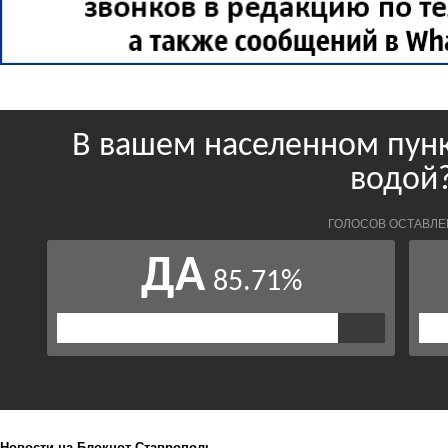
Новости на Блoкнoт-Ставрополь