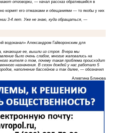
мывают отговорки
, — начал рассказ обратившийся в
но кормят его отмазками и обещаниями — то якобы у них
ии 3-4 лет. Уже не знаю, куда обращаться
, —
кий водоканал» Александром Гайворонским для
а, качающие ее, вышли из строя. Вчера мы
авление было очень слабое, многие жаловались на
тного жителя о том, почему такая проблема происходит
венного назначения. В сезон дождей у нас работало 5
ородов, наполнение бассейнов и так далее
, — обозначил
Алевтина Блинова