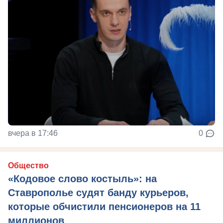
вчера в 17:46
0
Общество
«Кодовое слово костыль»: на
Ставрополье судят банду курьеров,
которые обчистили пенсионеров на 11
миллионов