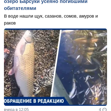
озеро Барсуки усеяно погибшими
обитателями
В воде нашли щук, сазанов, сомов, амуров и
раков
вчера в 12:05
4