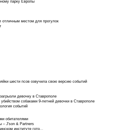
рному парку Европы
л отличным местом для прогулок
т
зяйки шести псов озвучила свою версию событий
 загрызли девочку в Ставрополе
 убийством собаками 9-летней девочки в Ставрополе
нология событий
ими обитателями
– J'son & Partners
нском институте гото...