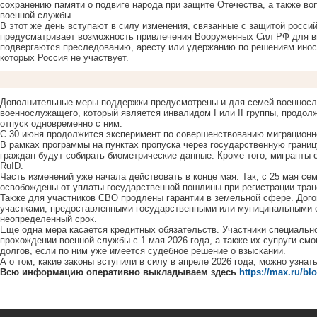
сохранению памяти о подвиге народа при защите Отечества, а также во
военной службы.
В этот же день вступают в силу изменения, связанные с защитой росси
предусматривает возможность привлечения Вооруженных Сил РФ для вы
подвергаются преследованию, аресту или удержанию по решениям инос
которых Россия не участвует.
Дополнительные меры поддержки предусмотрены и для семей военнослу
военнослужащего, который является инвалидом I или II группы, продол
отпуск одновременно с ним.
С 30 июня продолжится эксперимент по совершенствованию миграционног
В рамках программы на пунктах пропуска через государственную границ
граждан будут собирать биометрические данные. Кроме того, мигранты
RuID.
Часть изменений уже начала действовать в конце мая. Так, с 25 мая се
освобождены от уплаты государственной пошлины при регистрации тран
Также для участников СВО продлены гарантии в земельной сфере. Дог
участками, предоставленными государственными или муниципальными о
неопределенный срок.
Еще одна мера касается кредитных обязательств. Участники специально
прохождении военной службы с 1 мая 2026 года, а также их супруги см
долгов, если по ним уже имеется судебное решение о взыскании.
А о том, какие законы вступили в силу в апреле 2026 года, можно узнат
Всю информацию оперативно выкладываем здесь
https://max.ru/bl