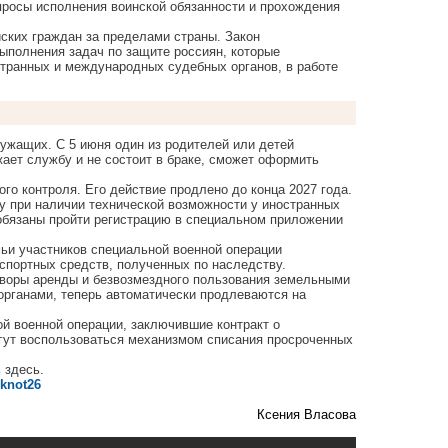
просы исполнения воинской обязанности и прохождения
йских граждан за пределами страны. Закон
полнения задач по защите россиян, которые
транных и международных судебных органов, в работе
жащих. С 5 июня один из родителей или детей
жает службу и не состоит в браке, сможет оформить
о контроля. Его действие продлено до конца 2027 года.
у при наличии технической возможности у иностранных
 обязаны пройти регистрацию в специальном приложении
мьи участников специальной военной операции
спортных средств, полученных по наследству.
оворы аренды и безвозмездного пользования земельными
рганами, теперь автоматически продлеваются на
й военной операции, заключившие контракт о
огут воспользоваться механизмом списания просроченных
ь
здесь
.
oknot26
Ксения Власова