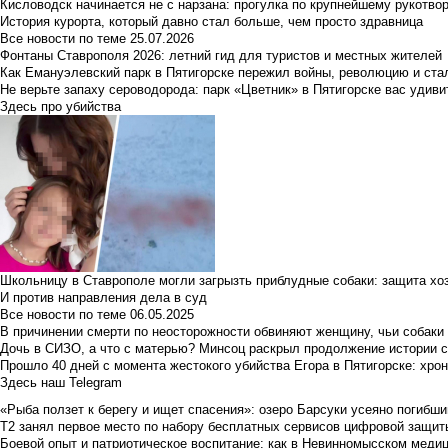
Кисловодск начинается не с нарзана: прогулка по крупнейшему рукотво
История курорта, который давно стал больше, чем просто здравница
Все новости по теме
25.07.2026
Фонтаны Ставрополя 2026: летний гид для туристов и местных жителей
Как Емануэлевский парк в Пятигорске пережил войны, революцию и ста
Не верьте запаху сероводорода: парк «Цветник» в Пятигорске вас удиви
Здесь про убийства
Школьницу в Ставрополе могли загрызть приблудные собаки: защита хо
И против направления дела в суд
Все новости по теме
06.05.2025
В причинении смерти по неосторожности обвиняют женщину, чьи собаки
Дочь в СИЗО, а что с матерью? Минсоц раскрыл продолжение истории с
Прошло 40 дней с момента жестокого убийства Егора в Пятигорске: хро
Здесь наш Telegram
«Рыба ползет к берегу и ищет спасения»: озеро Барсуки усеяно погибш
Т2 занял первое место по набору бесплатных сервисов цифровой защиты 
Боевой опыт и патриотическое воспитание: как в Невинномысском медици