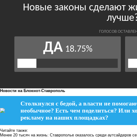
Новости на Блoкнoт-Ставрополь
Столкнулся с бедой, а власти не помогаю
необычное? Есть чем поделиться? Или х
рекламу на наших площадках?
Читайте также:
Менее 20 тысяч на жизнь: Ставрополье оказалось среди аутсайдеров се