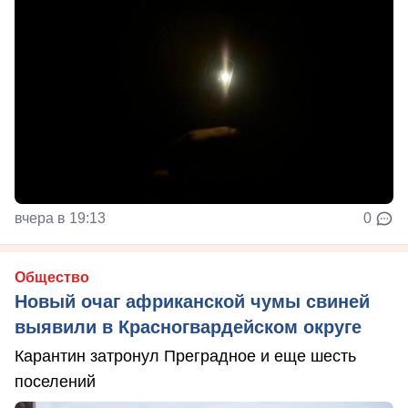
вчера в 19:13
0
Общество
Новый очаг африканской чумы свиней
выявили в Красногвардейском округе
Карантин затронул Преградное и еще шесть
поселений