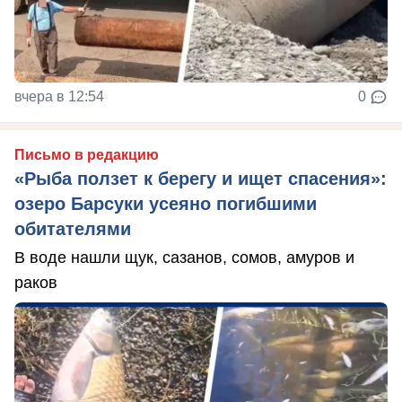
вчера в 12:54
0
Письмо в редакцию
«Рыба ползет к берегу и ищет спасения»:
озеро Барсуки усеяно погибшими
обитателями
В воде нашли щук, сазанов, сомов, амуров и
раков