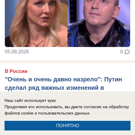
05.08.2026
0
В России
"Очень и очень давно назрело": Путин
сделал ряд важных изменений в
руководстве СВО и тылом. Первая
Наш сайт использует куки.
реакция в обществе
Продолжая его использовать, вы даете согласие на обработку
файлов cookie
и пользовательских данных.
Назначены новые командующие группировками
«Центр» и «Восток», руководитель
ПОНЯТНО
формируемых войск беспилотных систем.