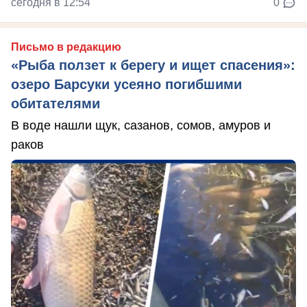
сегодня в 12:54
0
Письмо в редакцию
«Рыба ползет к берегу и ищет спасения»:
озеро Барсуки усеяно погибшими
обитателями
В воде нашли щук, сазанов, сомов, амуров и
раков