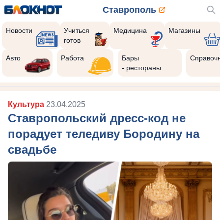
Ставрополь
Новости
Учиться
Медицина
Магазины
готов
Авто
Работа
Бары
Справоч
- рестораны
Культура
23.04.2025
Ставропольский дресс-код не
порадует теледиву Бородину на
свадьбе