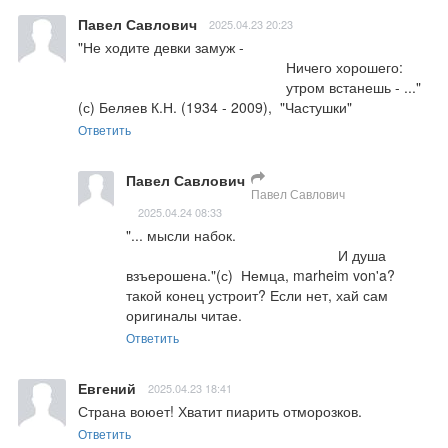
Павел Савлович
2025.04.23 20:23
"Не ходите девки замуж -                                                     

                                                    Ничего хорошего:                                                                   

                                                    утром встанешь - ..." 
(с) Беляев К.Н. (1934 - 2009),  "Частушки"
Ответить
Павел Савлович
Павел Савлович
2025.04.24 08:33
"... мысли набок.                                                                  

                                                     И душа 
взъерошена."(с)  Немца, marheim von'a? 
такой конец устроит? Если нет, хай сам 
оригиналы читае.
Ответить
Евгений
2025.04.23 18:41
Страна воюет! Хватит пиарить отморозков.
Ответить