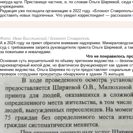
некуда идти. Пристанище частное, и, по словам Ольги Ширяевой, сюда ч
учреждениях.
Редакция уже посещала организацию в 2022 году. «Блокнот Ставрополь»
доставить новых подопечных. Что увидел корреспондент — рассказали
Фото: Иван Высочинский / Блокнот Ставрополь
А в 2024 году на приют обратили внимание надзорники. Минераловодск
суд с требованием запрета руководителю приюта Ольге Ширяевой, а та
за пожилыми и инвалидами.
Что не понравилось пр
Основная суть внушительной по объему претензии ведомства — безопа
одноквартирный жилой дом, но фактически функционирует как здание с
мнению ведомства, Ольга Ширяева по сути предоставляет социальные ус
проверок сотрудники прокуратуры обнаружили в здании 75 жильцов.