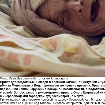
Фото: Иван Высочинский / Блокнот Ставрополь
Приют для бездомных и людей в сложной жизненной ситуации «Ру
вблизи Минеральных Вод, переживает не лучшие времена. Пристан
надзорники нашли нарушения пожарной безопасности, а подопечны
угрозой. Вопрос запрета руководителю приюта Ольге Ширяевой ух
Минераловодский городской суд рассмотрит 15 марта.
Приют находится в поселке Кумской по адресу Первомайская, 5 и дает
оставшимся без крыши над головой, жертвам аферистов, одиноким инв