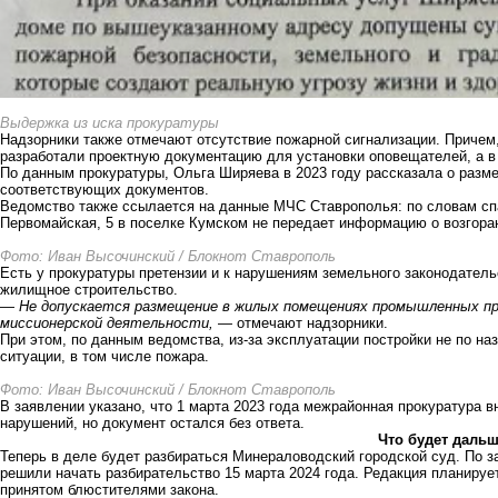
Выдержка из иска прокуратуры
Надзорники также отмечают отсутствие пожарной сигнализации. Причем, 
разработали проектную документацию для установки оповещателей, а в
По данным прокуратуры, Ольга Ширяева в 2023 году рассказала о разм
соответствующих документов.
Ведомство также ссылается на данные МЧС Ставрополья: по словам спа
Первомайская, 5 в поселке Кумском не передает информацию о возгора
Фото: Иван Высочинский / Блокнот Ставрополь
Есть у прокуратуры претензии и к нарушениям земельного законодател
жилищное строительство.
—
Не допускается размещение в жилых помещениях промышленных пр
миссионерской деятельности,
— отмечают надзорники.
При этом, по данным ведомства, из-за эксплуатации постройки не по н
ситуации, в том числе пожара.
Фото: Иван Высочинский / Блокнот Ставрополь
В заявлении указано, что 1 марта 2023 года межрайонная прокуратура 
нарушений, но документ остался без ответа.
Что будет даль
Теперь в деле будет разбираться Минераловодский городской суд. По
решили начать разбирательство 15 марта 2024 года. Редакция планируе
принятом блюстителями закона.