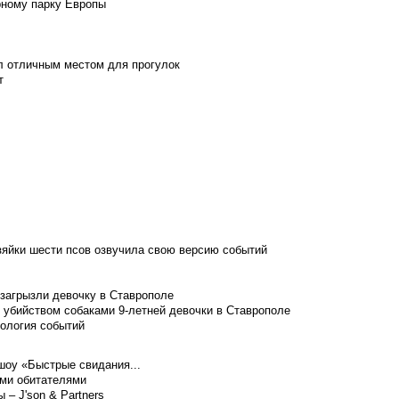
рному парку Европы
л отличным местом для прогулок
т
зяйки шести псов озвучила свою версию событий
 загрызли девочку в Ставрополе
 убийством собаками 9-летней девочки в Ставрополе
нология событий
шоу «Быстрые свидания...
ими обитателями
– J'son & Partners