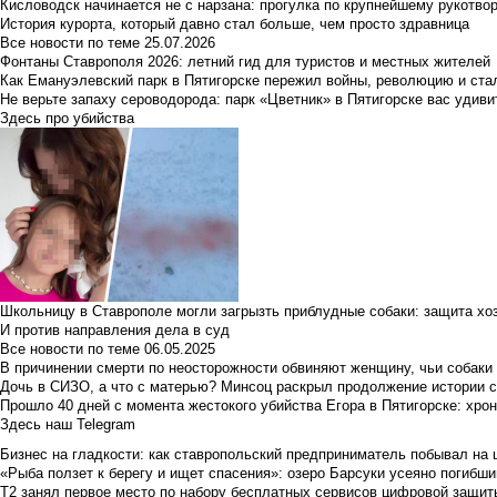
Кисловодск начинается не с нарзана: прогулка по крупнейшему рукотво
История курорта, который давно стал больше, чем просто здравница
Все новости по теме
25.07.2026
Фонтаны Ставрополя 2026: летний гид для туристов и местных жителей
Как Емануэлевский парк в Пятигорске пережил войны, революцию и ста
Не верьте запаху сероводорода: парк «Цветник» в Пятигорске вас удиви
Здесь про убийства
Школьницу в Ставрополе могли загрызть приблудные собаки: защита хо
И против направления дела в суд
Все новости по теме
06.05.2025
В причинении смерти по неосторожности обвиняют женщину, чьи собаки
Дочь в СИЗО, а что с матерью? Минсоц раскрыл продолжение истории с
Прошло 40 дней с момента жестокого убийства Егора в Пятигорске: хро
Здесь наш Telegram
Бизнес на гладкости: как ставропольский предприниматель побывал на 
«Рыба ползет к берегу и ищет спасения»: озеро Барсуки усеяно погибш
Т2 занял первое место по набору бесплатных сервисов цифровой защиты 