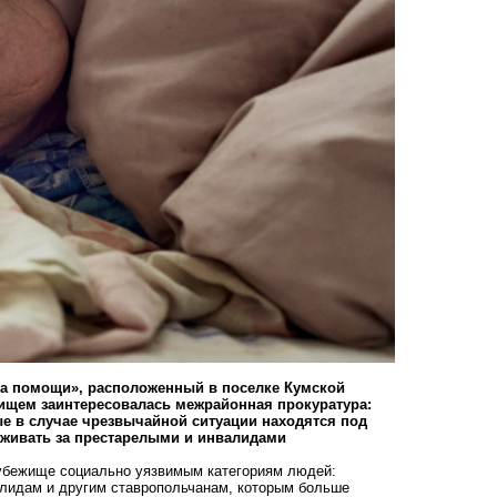
ка помощи», расположенный в поселке Кумской
ищем заинтересовалась межрайонная прокуратура:
е в случае чрезвычайной ситуации находятся под
аживать за престарелыми и инвалидами
 убежище социально уязвимым категориям людей:
алидам и другим ставропольчанам, которым больше