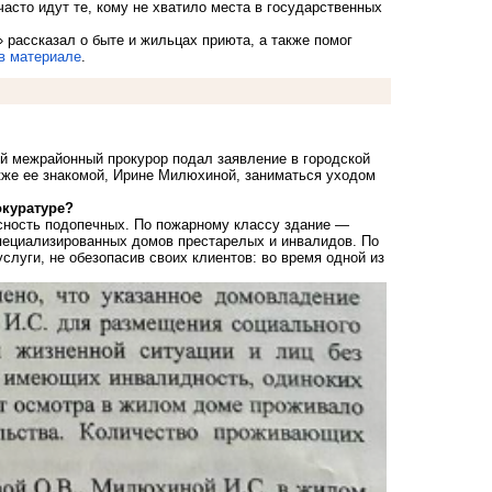
асто идут те, кому не хватило места в государственных
 рассказал о быте и жильцах приюта, а также помог
в материале
.
ий межрайонный прокурор подал заявление в городской
кже ее знакомой, Ирине Милюхиной, заниматься уходом
окуратуре?
сность подопечных. По пожарному классу здание —
пециализированных домов престарелых и инвалидов. По
луги, не обезопасив своих клиентов: во время одной из