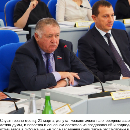
Спустя ровно месяц, 21 марта, депутат «засветился» на очередном засе
летию думы, и повестка в основном состояла из поздравлений и подведе
отмечается в публикации, «в ходе заседания были также рассмотрены и