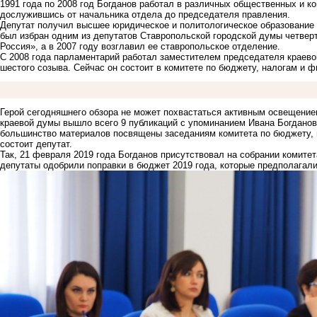
1991 года по 2008 год Богданов работал в различных общественных и к
дослужившись от начальника отдела до председателя правления.
Депутат получил высшее юридическое и политологическое образование в 
был избран одним из депутатов Ставропольской городской думы четверт
Россия», а в 2007 году возглавил ее ставропольское отделение.
С 2008 года парламентарий работал заместителем председателя краево
шестого созыва. Сейчас он состоит в комитете по бюджету, налогам и ф
Герой сегодняшнего обзора не может похвастаться активным освещением
краевой думы вышло всего 9 публикаций с упоминанием Ивана Богданова,
большинство материалов посвящены заседаниям комитета по бюджету, н
состоит депутат.
Так, 21 февраля 2019 года Богданов присутствовал на собрании комите
депутаты одобрили поправки в бюджет 2019 года, которые предполагали