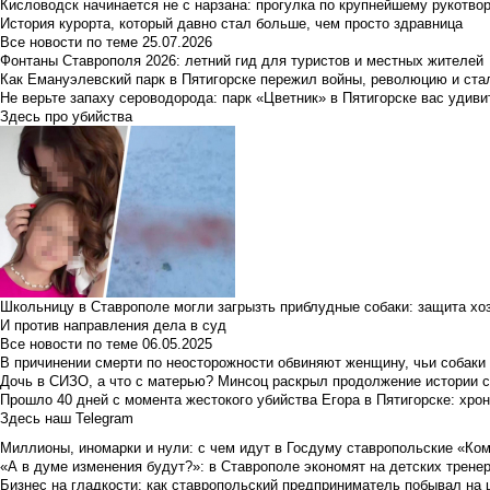
Кисловодск начинается не с нарзана: прогулка по крупнейшему рукотво
История курорта, который давно стал больше, чем просто здравница
Все новости по теме
25.07.2026
Фонтаны Ставрополя 2026: летний гид для туристов и местных жителей
Как Емануэлевский парк в Пятигорске пережил войны, революцию и ста
Не верьте запаху сероводорода: парк «Цветник» в Пятигорске вас удиви
Здесь про убийства
Школьницу в Ставрополе могли загрызть приблудные собаки: защита хо
И против направления дела в суд
Все новости по теме
06.05.2025
В причинении смерти по неосторожности обвиняют женщину, чьи собаки
Дочь в СИЗО, а что с матерью? Минсоц раскрыл продолжение истории с
Прошло 40 дней с момента жестокого убийства Егора в Пятигорске: хро
Здесь наш Telegram
Миллионы, иномарки и нули: с чем идут в Госдуму ставропольские «Ко
«А в думе изменения будут?»: в Ставрополе экономят на детских тренер
Бизнес на гладкости: как ставропольский предприниматель побывал на 