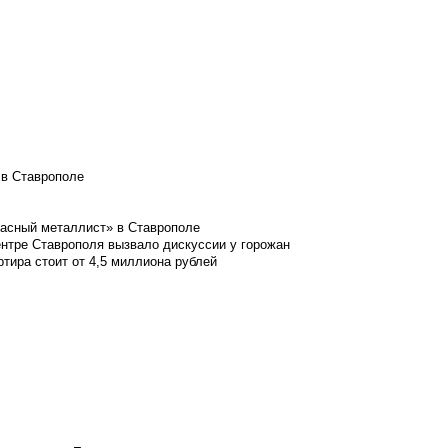
 в Ставрополе
расный металлист» в Ставрополе
ентре Ставрополя вызвало дискуссии у горожан
ртира стоит от 4,5 миллиона рублей