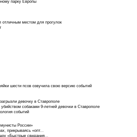
рному парку Европы
л отличным местом для прогулок
т
зяйки шести псов озвучила свою версию событий
 загрызли девочку в Ставрополе
 убийством собаками 9-летней девочки в Ставрополе
нология событий
ммунисты России»
ах, прикрываясь «опт...
шоу «Быстрые свидания...