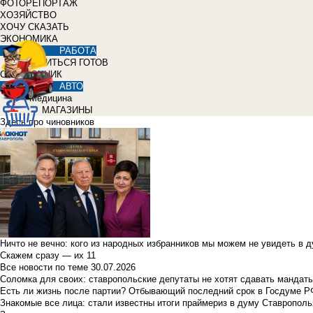
ФОТОРЕПОРТАЖ
ХОЗЯЙСТВО
ХОЧУ СКАЗАТЬ
ЭКОНОМИКА
РАБОТА
УЧИТЬСЯ ГОТОВ
СПРАВОЧНИК
АВТО
Медицина
МАГАЗИНЫ
Здесь про чиновников
Ничто не вечно: кого из народных избранников мы можем не увидеть в 
Скажем сразу — их 11
Все новости по теме
30.07.2026
Соломка для своих: ставропольские депутаты не хотят сдавать мандаты
Есть ли жизнь после партии? Отбывающий последний срок в Госдуме Р
Знакомые все лица: стали известны итоги праймериз в думу Ставрополь