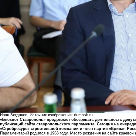
Иван Богданов. Источник изображения: dumask.ru
«Блокнот Ставрополь» продолжает обозревать деятельность депут
публикаций сайта ставропольского парламента. Сегодня на очеред
«Стройресурс» строительной компании и член партии «Единая Росс
Парламентарий родился в 1968 году. Место рождения на сайте краевой д