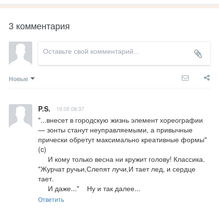
3 комментария
Новые
P.S.
19.05 08:37
"...внесет в городскую жизнь элемент хореографии 
— зонты станут неуправляемыми, а привычные 
прически обретут максимально креативные формы" 
(c)                                                                                      

     И кому только весна ни кружит голову! Классика. 
"Журчат ручьи,Слепят лучи,И тает лед, и сердце 
тает. 

     И даже..."    Ну и так далее...
Ответить