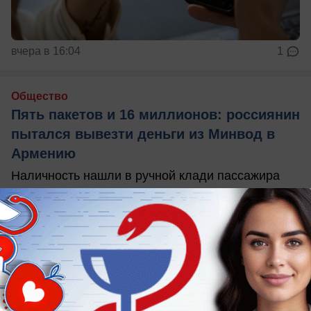
вчера в 16:04
1
Общество
Пять пакетов и 16 миллионов: россиянин
пытался вывезти деньги из Минвод в
Армению
Наличность нашли в ручной клади пассажира