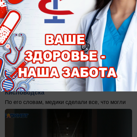
вчера в 15:22
0
Общество
Историю с гибелью пенсионера от укуса
змеи прокомментировал глава
Кисловодска
По его словам, медики сделали все, что могли