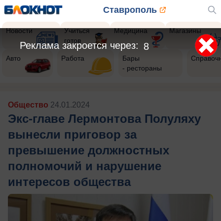
Ставрополь
Новости
Учиться
Медицина
Магазины
готов
Реклама закроется через:
6
Авто
Работа
Бары
Справоч
- рестораны
Общество
24.01.2024
Экс-главе Лермонтова Полуляху
вынесли приговор за
превышение должностных
полномочий и нарушение
интересов общества