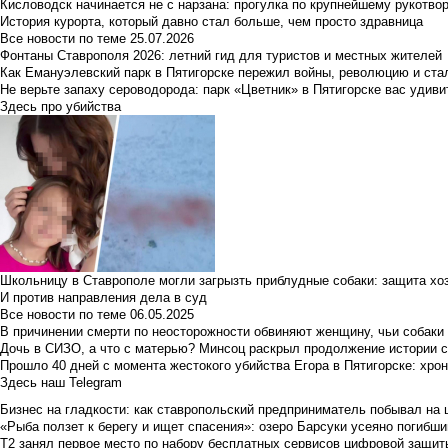
Кисловодск начинается не с нарзана: прогулка по крупнейшему рукотво
История курорта, который давно стал больше, чем просто здравница
Все новости по теме
25.07.2026
Фонтаны Ставрополя 2026: летний гид для туристов и местных жителей
Как Емануэлевский парк в Пятигорске пережил войны, революцию и ста
Не верьте запаху сероводорода: парк «Цветник» в Пятигорске вас удиви
Здесь про убийства
Школьницу в Ставрополе могли загрызть приблудные собаки: защита хо
И против направления дела в суд
Все новости по теме
06.05.2025
В причинении смерти по неосторожности обвиняют женщину, чьи собаки
Дочь в СИЗО, а что с матерью? Минсоц раскрыл продолжение истории с
Прошло 40 дней с момента жестокого убийства Егора в Пятигорске: хро
Здесь наш Telegram
Бизнес на гладкости: как ставропольский предприниматель побывал на 
«Рыба ползет к берегу и ищет спасения»: озеро Барсуки усеяно погибш
Т2 занял первое место по набору бесплатных сервисов цифровой защиты 