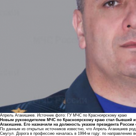
Апрель Агакишиев. Источник фото: ГУ МЧС по Красноярскому краю
Новым руководителем МЧС по Красноярскому краю стал бывший и.
Агакишиев.
Его назначили на должность указом президента России о
По данным из открытых источников известно, что Апрель Агакишиев род
Смугул. Дорога в профессию началась в 1994-м году: по направлению 