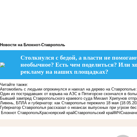
Новости на Блoкнoт-Ставрополь
Столкнулся с бедой, а власти не помогаю
необычное? Есть чем поделиться? Или х
рекламу на наших площадках?
Читайте также:
Автомобиль с людьми опрокинулся и наехал на дерево на Ставрополье
Один из пострадавших от взрыва на АЗС в Пятигорске скончался в бол
Бывший зампред Ставропольского краевого суда Михаил Хрипунов отпр
Ливень, БПЛА и губернатор: как Ставрополье пережило 18 мая
(18.05.20
Губернатор Ставрополья рассказал о нюансах выпускных при угрозе бе
Блокнот Ставрополь
Красноярский край
Ставропольский край
МЧС
назнач