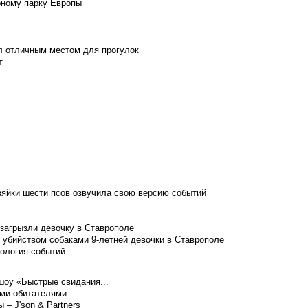
рному парку Европы
л отличным местом для прогулок
т
зяйки шести псов озвучила свою версию событий
 загрызли девочку в Ставрополе
 убийством собаками 9-летней девочки в Ставрополе
нология событий
шоу «Быстрые свидания...
ими обитателями
– J'son & Partners