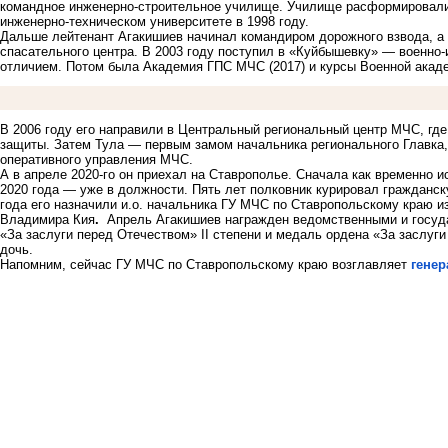
командное инженерно-строительное училище. Училище расформировали,
инженерно-техническом университете в 1998 году.
Дальше лейтенант Агакишиев начинал командиром дорожного взвода, а 
спасательного центра. В 2003 году поступил в «Куйбышевку» — военно
отличием. Потом была Академия ГПС МЧС (2017) и курсы Военной акаде
В 2006 году его направили в Центральный региональный центр МЧС, где
защиты. Затем Тула — первым замом начальника регионального Главка
оперативного управления МЧС.
А в апреле 2020-го он приехал на Ставрополье. Сначала как временно и
2020 года — уже в должности. Пять лет полковник курировал гражданск
года его назначили и.о. начальника ГУ МЧС по Ставропольскому краю из
Владимира Кия
.
Апрель Агакишиев награжден ведомственными и госуда
«За заслуги перед Отечеством» II степени и медаль ордена «За заслуги
дочь.
Напомним, сейчас ГУ МЧС по Ставропольскому краю возглавляет
генер