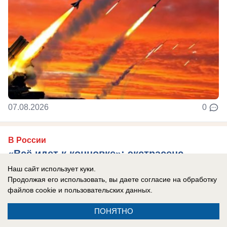
07.08.2026
0
В России
«Всё идет к концовке»: экстрасенс
сделала прогноз о завершении СВО и
Наш сайт использует куки.
Продолжая его использовать, вы даете согласие на обработку
судьбе России и Украины
файлов cookie
и пользовательских данных.
По словам Галины Янко, сейчас Зеленский
ПОНЯТНО
находится в тупике.