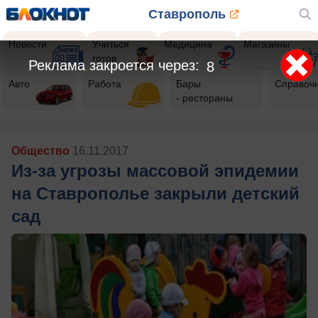
Ставрополь
Новости
Учиться
Медицина
Магазины
готов
Реклама закроется через:
5
Авто
Работа
Бары
Справоч
- рестораны
Общество
16.11.2017
Из-за угрозы массовой эпидемии
на Ставрополье закрыли детский
сад