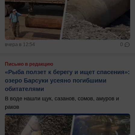
вчера в 12:54
0
Письмо в редакцию
«Рыба ползет к берегу и ищет спасения»:
озеро Барсуки усеяно погибшими
обитателями
В воде нашли щук, сазанов, сомов, амуров и
раков