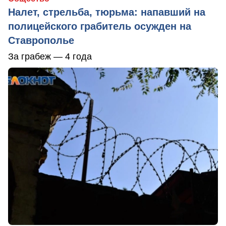
Налет, стрельба, тюрьма: напавший на
полицейского грабитель осужден на
Ставрополье
За грабеж — 4 года