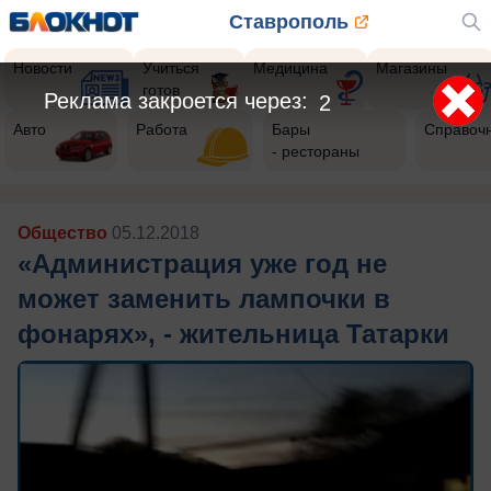
Ставрополь
Новости
Учиться
Медицина
Магазины
готов
Авто
Работа
Бары
Справоч
- рестораны
Общество
05.12.2018
«Администрация уже год не
может заменить лампочки в
фонарях», - жительница Татарки