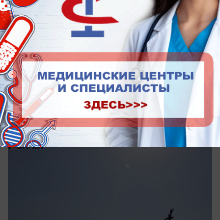
сегодня в 08:17
1
Общество
В пятницу Ставрополь ждет аномальная
жара
Температура поднимется до +32 градусов