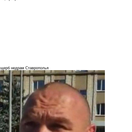
ущерб недрам Ставрополья