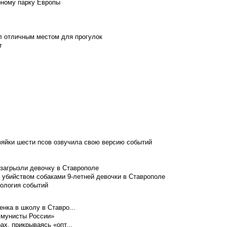
рному парку Европы
л отличным местом для прогулок
т
зяйки шести псов озвучила свою версию событий
 загрызли девочку в Ставрополе
 убийством собаками 9-летней девочки в Ставрополе
нология событий
нка в школу в Ставро...
ммунисты России»
ах, прикрываясь «опт...