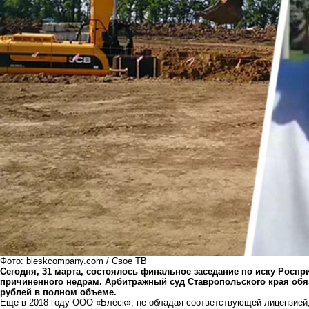
Фото: bleskcompany.com / Свое ТВ
Сегодня, 31 марта, состоялось финальное заседание по иску Росп
причиненного недрам. Арбитражный суд Ставропольского края обя
рублей в полном объеме.
Еще в 2018 году ООО «Блеск», не обладая соответствующей лицензией