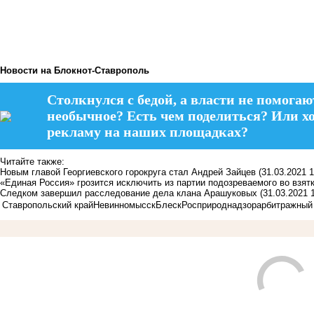
Новости на Блoкнoт-Ставрополь
Столкнулся с бедой, а власти не помогаю
необычное? Есть чем поделиться? Или х
рекламу на наших площадках?
Читайте также:
Новым главой Георгиевского горокруга стал Андрей Зайцев
(31.03.2021 1
«Единая Россия» грозится исключить из партии подозреваемого во взят
Следком завершил расследование дела клана Арашуковых
(31.03.2021 
Ставропольский край
Невинномысск
Блеск
Росприроднадзор
арбитражный