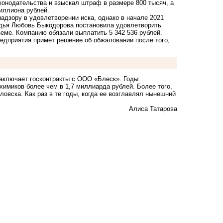
конодательства и взыскал штраф в размере 800 тысяч, а
иллиона рублей.
адзору в удовлетворении иска, однако в начале 2021
удья Любовь Быкодорова постановила удовлетворить
еме. Компанию обязали выплатить 5 342 536 рублей.
едприятия примет решение об обжаловании после того,
аключает
госконтракты с ООО «Блеск». Годы
имиков более чем в 1,7 миллиарда рублей. Более того,
овска. Как раз в те годы, когда ее возглавлял нынешний
Алиса Татарова