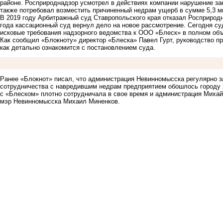
районе. Росприроднадзор усмотрел в действиях компании нарушение за
также потребовал возместить причиненный недрам ущерб в сумме 5,3 м
В 2019 году Арбитражный суд Ставропольского края отказал Росприродн
года кассационный суд вернул дело на новое рассмотрение. Сегодня с
исковые требования надзорного ведомства к ООО «Блеск» в полном объ
Как сообщил «Блокноту» директор «Блеска» Павел Гурт, руководство пр
как детально ознакомится с постановлением суда.
Ранее «Блокнот» писал, что администрация Невинномысска
регулярно з
сотрудничества с навредившим недрам предприятием обошлось городу х
с «Блеском» плотно сотрудничала в свое время и администрация Михайл
мэр Невинномысска Михаил Миненков.