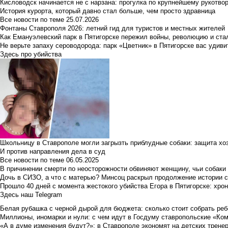
Кисловодск начинается не с нарзана: прогулка по крупнейшему рукотво
История курорта, который давно стал больше, чем просто здравница
Все новости по теме
25.07.2026
Фонтаны Ставрополя 2026: летний гид для туристов и местных жителей
Как Емануэлевский парк в Пятигорске пережил войны, революцию и ста
Не верьте запаху сероводорода: парк «Цветник» в Пятигорске вас удиви
Здесь про убийства
Школьницу в Ставрополе могли загрызть приблудные собаки: защита хо
И против направления дела в суд
Все новости по теме
06.05.2025
В причинении смерти по неосторожности обвиняют женщину, чьи собаки
Дочь в СИЗО, а что с матерью? Минсоц раскрыл продолжение истории с
Прошло 40 дней с момента жестокого убийства Егора в Пятигорске: хро
Здесь наш Telegram
Белая рубашка с черной дырой для бюджета: сколько стоит собрать ребе
Миллионы, иномарки и нули: с чем идут в Госдуму ставропольские «Ко
«А в думе изменения будут?»: в Ставрополе экономят на детских тренер