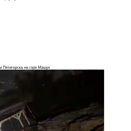
м Пятигорска на горе Машук