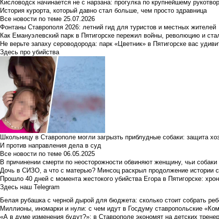
Кисловодск начинается не с нарзана: прогулка по крупнейшему рукотво
История курорта, который давно стал больше, чем просто здравница
Все новости по теме
25.07.2026
Фонтаны Ставрополя 2026: летний гид для туристов и местных жителей
Как Емануэлевский парк в Пятигорске пережил войны, революцию и ста
Не верьте запаху сероводорода: парк «Цветник» в Пятигорске вас удиви
Здесь про убийства
Школьницу в Ставрополе могли загрызть приблудные собаки: защита хо
И против направления дела в суд
Все новости по теме
06.05.2025
В причинении смерти по неосторожности обвиняют женщину, чьи собаки
Дочь в СИЗО, а что с матерью? Минсоц раскрыл продолжение истории с
Прошло 40 дней с момента жестокого убийства Егора в Пятигорске: хро
Здесь наш Telegram
Белая рубашка с черной дырой для бюджета: сколько стоит собрать ребе
Миллионы, иномарки и нули: с чем идут в Госдуму ставропольские «Ко
«А в думе изменения будут?»: в Ставрополе экономят на детских тренер