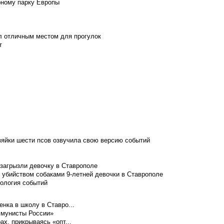
рному парку Европы
л отличным местом для прогулок
т
зяйки шести псов озвучила свою версию событий
 загрызли девочку в Ставрополе
 убийством собаками 9-летней девочки в Ставрополе
нология событий
нка в школу в Ставро...
ммунисты России»
ах, прикрываясь «опт...