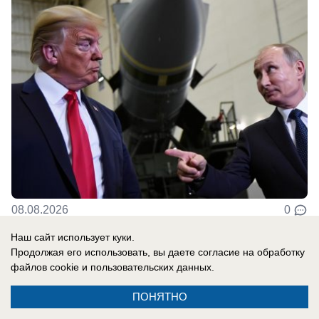
08.08.2026
0
Наш сайт использует куки.
Продолжая его использовать, вы даете согласие на обработку
В России
файлов cookie
и пользовательских данных.
«К чему такие наложившие полные
штаны, вонючие посредники?»: Дмитрий
ПОНЯТНО
Медведев рассказал про «пробный шар»