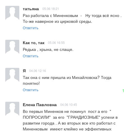
татьяна
05.06 18:21
Раз работала с Миненковым  -   Ну тогда всё ясно .  
То-же наверное из цирковой среды.
Ответить
Как то, так
05.06 16:55
Редька , хрына, не слаще.
Ответить
Я
04.06 12:16
Так она с ним пришла из Михайловска? Тогда 
понятно!
Ответить
1
Елена Павловна
04.06 10:45
Во первых Миненков не покинул  пост а его  " 
ПОПРОСИЛИ"  за его  "ГРАНДИОЗНЫЕ" успехи в 
развитии города . А во вторых все кто работал с 
Миненковым  имеют клеймо не эффективных 