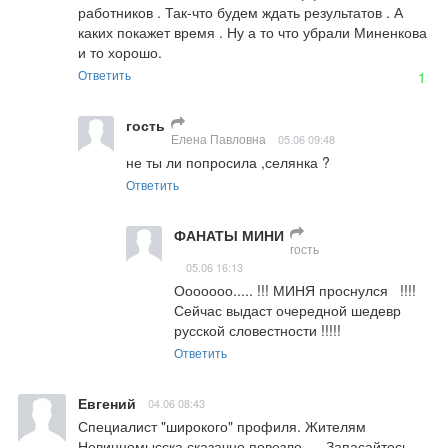
работников . Так-что будем ждать результатов . А 
каких покажет время . Ну а то что убрали Миненкова 
и то хорошо.
Ответить
1
гость
Елена Павловна
05.06 09:48
не ты ли попросила ,селянка ?
Ответить
ФАНАТЫ МИНИ
гость
05.06 16:13
Ооооооо..... !!! МИНЯ проснулся   !!!! 
Сейчас выдаст очередной шедевр 
русской словестности !!!!!
Ответить
Евгений
04.06 08:43
Специалист "широкого" профиля. Жителям 
Невинномысска сказачно повезло......Запасайтесь 