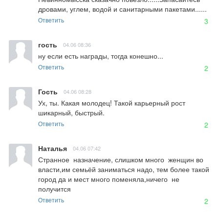
дровами, углем, водой и санитарными пакетами......
Ответить
3
гость
04.06 08:36
ну если есть награды, тогда конешно...
Ответить
2
Гость
04.06 08:28
Ух, ты. Какая молодец! Такой карьерный рост 
шикарный, быстрый.
Ответить
2
Наталья
04.06 07:42
Странное  назначение, слишком много  женщин во 
власти,им семьёй заниматься надо, тем более такой 
город да и мест много поменяла,ничего  не 
получится
Ответить
2