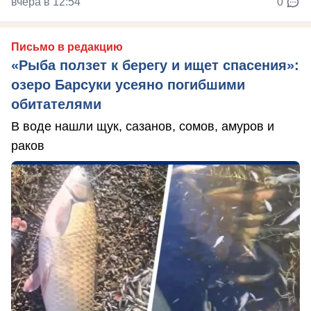
вчера в 12:54
0
Письмо в редакцию
«Рыба ползет к берегу и ищет спасения»:
озеро Барсуки усеяно погибшими
обитателями
В воде нашли щук, сазанов, сомов, амуров и
раков