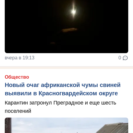
вчера в 19:13
0
Общество
Новый очаг африканской чумы свиней
выявили в Красногвардейском округе
Карантин затронул Преградное и еще шесть
поселений