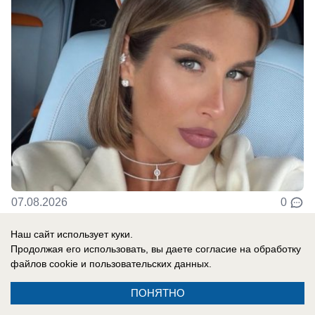
07.08.2026
0
Наш сайт использует куки.
В России
Продолжая его использовать, вы даете согласие на обработку
файлов cookie
и пользовательских данных.
«Там, где бьют москаля, Польша
оказывает помощь»: президент страны
ПОНЯТНО
сделал агрессивное заявление в адрес