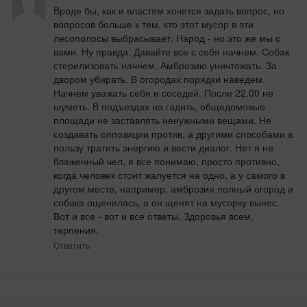
Вроде бы, как и властям хочется задать вопрос, но 
вопросов больше к тем, кто этот мусор в эти 
лесополосы выбрасывает. Народ - но это же мы с 
вами. Ну правда. Давайте все с себя начнем. Собак 
стерилизовать начнем. Амброзию уничтожать. За 
двором убирать. В огородах порядки наведем. 
Начнем уважать себя и соседей. После 22.00 не 
шуметь. В подъездах на гадить, общедомовые 
площади не заставлять ненужными вещами. Не 
создавать оппозиции против, а другими способами в 
пользу тратить энергию и вести диалог. Нет я не 
блаженный чел, я все понимаю, просто противно, 
когда человек стоит жалуется на одно, а у самого в 
другом месте, например, амброзия полный огород и 
собака ощенилась, а он щенят на мусорку вынес. 
Вот и все - вот и все ответы. Здоровья всем, 
терпения.
Ответить