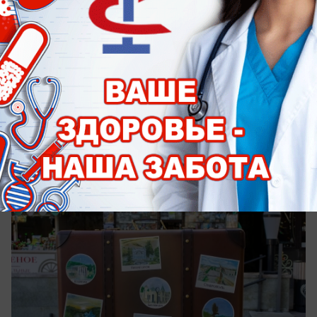
сегодня в 15:16
0
Экономика
Чемодан, вокзал, море: сколько теперь
стоит выбраться на отдых для
ставропольцев
Больше всего за неделю прибавили санатории