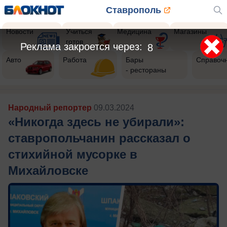
Ставрополь
Новости
Учиться
Медицина
Магазины
готов
Реклама закроется через:
6
Авто
Работа
Бары
Справоч
- рестораны
Народный репортер
09.03.2024
«Никогда здесь не убирали»:
ставропольчанин рассказал о
стихийной мусорке в
Михайловске