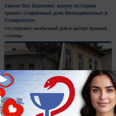
Замок без башенки: какую историю
хранит старинный дом Венециановых в
Ставрополе
Что пережил необычный дом в центре краевой
столицы