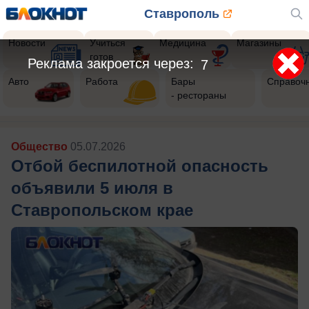
Ставрополь
Новости
Учиться
Медицина
Магазины
готов
Реклама закроется через:
5
Авто
Работа
Бары
Справоч
- рестораны
Общество
05.07.2026
Отбой беспилотной опасность
объявили 5 июля в
Ставропольском крае