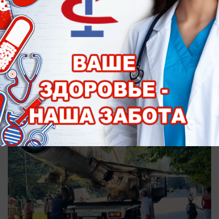
Общество
«Улетел», но недалеко: легендарный
МиГ-21 сменил место в парке Победы
Ставрополя
Истребитель участвовал в воздушном параде
1967 года