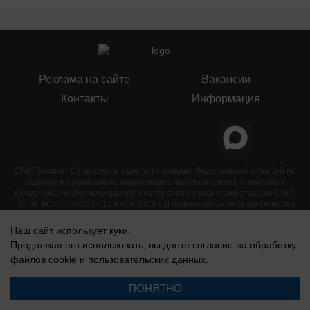
Реклама на сайте
Вакансии
Контакты
Информация
СМИ Блокнот Ставрополь зарегистрировано Федеральной службой по
надзору в сфере связи, информационных технологий и массовых
коммуникаций (Роскомнадзор). Реестровая запись о регистрации СМИ:
Эл № ФС77-76032 от 12 июля 2019 г. (Первоначальное свидетельство
Эл № ФС77-62273 от 03 июля 2015 г.)
Наш сайт использует куки.
Продолжая его использовать, вы даете согласие на обработку
файлов cookie
и пользовательских данных.
ПОНЯТНО