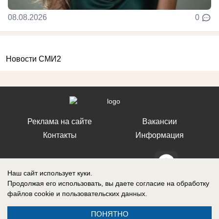
08.08.2026
0
Новости СМИ2
Реклама на сайте
Вакансии
Контакты
Информация
Наш сайт использует куки.
Продолжая его использовать, вы даете согласие на обработку
СМИ Блокнот Ставрополь зарегистрировано Федеральной службой по
файлов cookie
и пользовательских данных.
надзору в сфере связи, информационных технологий и массовых
коммуникаций (Роскомнадзор). Реестровая запись о регистрации СМИ:
Эл № ФС77-76032 от 12 июля 2019 г. (Первоначальное свидетельство
ПОНЯТНО
Эл № ФС77-62273 от 03 июля 2015 г.)