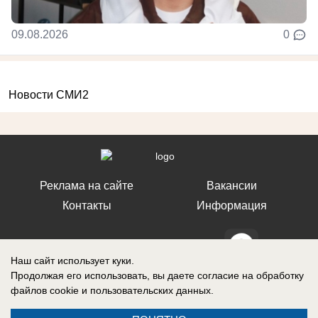
09.08.2026
0
Новости СМИ2
Реклама на сайте
Вакансии
Контакты
Информация
Наш сайт использует куки.
Продолжая его использовать, вы даете согласие на обработку
СМИ Блокнот Ставрополь зарегистрировано Федеральной службой по
файлов cookie
и пользовательских данных.
надзору в сфере связи, информационных технологий и массовых
коммуникаций (Роскомнадзор). Реестровая запись о регистрации СМИ:
Эл № ФС77-76032 от 12 июля 2019 г. (Первоначальное свидетельство