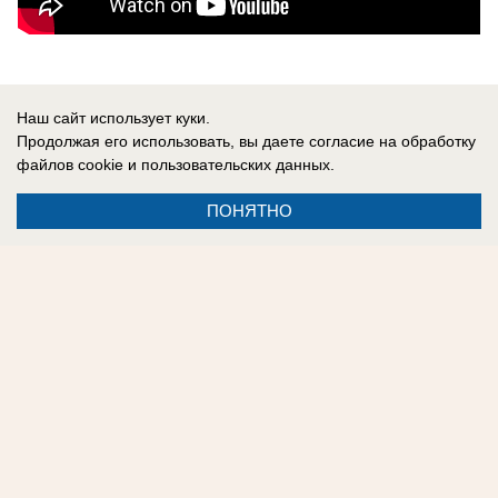
Ранее
кредит на похудение на 121 тысячу
Наш сайт использует куки.
рублей навязали
жительнице Ставрополя.
Продолжая его использовать, вы даете согласие на обработку
файлов cookie
и пользовательских данных.
ПОНЯТНО