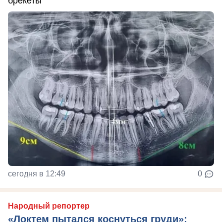
брекеты
сегодня в 12:49
0
Народный репортер
«Локтем пытался коснуться груди»: