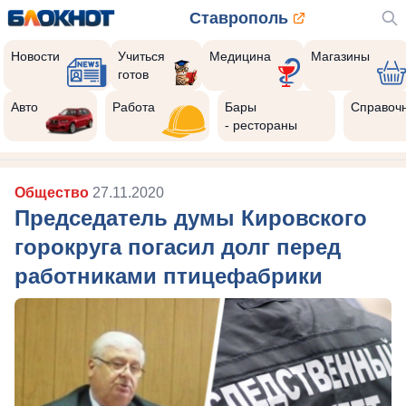
Ставрополь
Новости
Учиться
Медицина
Магазины
готов
Авто
Работа
Бары
Справоч
- рестораны
Общество
27.11.2020
Председатель думы Кировского
горокруга погасил долг перед
работниками птицефабрики