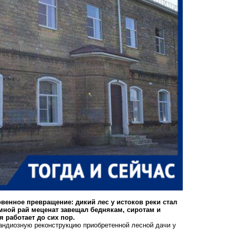
венное превращение: дикий лес у истоков реки стал
мной рай меценат завещал беднякам, сиротам и
 работает до сих пор.
андиозную реконструкцию приобретенной лесной дачи у