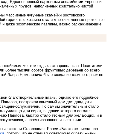
й сад. Вдохновленный парковыми ансамблями Европы и
каменных прудов, наполненных кристально чистой
ны массивные чугунные скамейки ростовского
бой гордостью хозяина стали многочисленные цветочные
й и даже экзотические павлины, важно расхаживающие
тал любимым местом отдыха ставропольчан. Посетители
ли более тысячи сортов фруктовых деревьев со всего
чтой Лавра Ермоловича было создание «земного рая» не
вои благотворительные планы, однако его подробное
и Павлова, построили каменный дом для двадцати
 священнослужителей. Но самым значительным стало
о училища для сирот, в здании которого сегодня
анию Павлова, быстро стало тесным для желающих, и в
 ракушечника, спроектированное известными
нные жители Ставрополя. Ранее «Блокнот» писал про
ся
, потому что не отвечал советскому образу жизни.