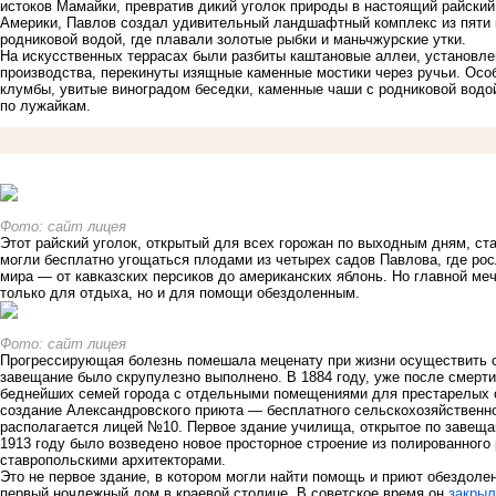
истоков Мамайки, превратив дикий уголок природы в настоящий райски
Америки, Павлов создал удивительный ландшафтный комплекс из пяти 
родниковой водой, где плавали золотые рыбки и маньчжурские утки.
На искусственных террасах были разбиты каштановые аллеи, установле
производства, перекинуты изящные каменные мостики через ручьи. Осо
клумбы, увитые виноградом беседки, каменные чаши с родниковой водо
по лужайкам.
Фото: сайт лицея
Этот райский уголок, открытый для всех горожан по выходным дням, с
могли бесплатно угощаться плодами из четырех садов Павлова, где рос
мира — от кавказских персиков до американских яблонь. Но главной ме
только для отдыха, но и для помощи обездоленным.
Фото: сайт лицея
Прогрессирующая болезнь помешала меценату при жизни осуществить с
завещание было скрупулезно выполнено. В 1884 году, уже после смерт
беднейших семей города с отдельными помещениями для престарелых
создание Александровского приюта — бесплатного сельскохозяйственног
располагается лицей №10. Первое здание училища, открытое по завещ
1913 году было возведено новое просторное строение из полированного
ставропольскими архитекторами.
Это не первое здание, в котором могли найти помощь и приют обездоле
первый ночлежный дом в краевой столице. В советское время он
закрыл