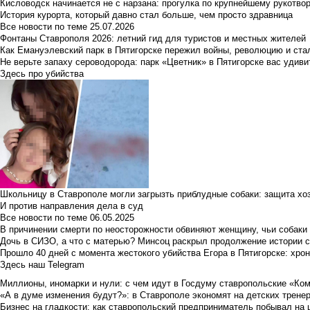
Кисловодск начинается не с нарзана: прогулка по крупнейшему рукотво
История курорта, который давно стал больше, чем просто здравница
Все новости по теме
25.07.2026
Фонтаны Ставрополя 2026: летний гид для туристов и местных жителей
Как Емануэлевский парк в Пятигорске пережил войны, революцию и ста
Не верьте запаху сероводорода: парк «Цветник» в Пятигорске вас удиви
Здесь про убийства
Школьницу в Ставрополе могли загрызть приблудные собаки: защита хо
И против направления дела в суд
Все новости по теме
06.05.2025
В причинении смерти по неосторожности обвиняют женщину, чьи собаки
Дочь в СИЗО, а что с матерью? Минсоц раскрыл продолжение истории с
Прошло 40 дней с момента жестокого убийства Егора в Пятигорске: хро
Здесь наш Telegram
Миллионы, иномарки и нули: с чем идут в Госдуму ставропольские «Ко
«А в думе изменения будут?»: в Ставрополе экономят на детских тренер
Бизнес на гладкости: как ставропольский предприниматель побывал на 