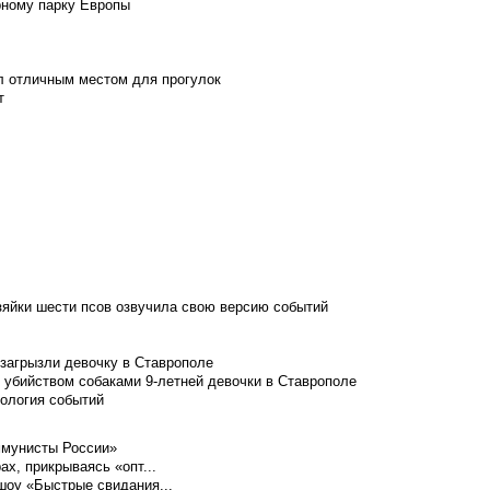
рному парку Европы
л отличным местом для прогулок
т
зяйки шести псов озвучила свою версию событий
 загрызли девочку в Ставрополе
 убийством собаками 9-летней девочки в Ставрополе
нология событий
ммунисты России»
ах, прикрываясь «опт...
шоу «Быстрые свидания...