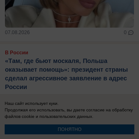
07.08.2026
0
В России
«Там, где бьют москаля, Польша
оказывает помощь»: президент страны
сделал агрессивное заявление в адрес
России
Захарова: Это пример «клинической
Наш сайт использует куки.
русофобии», которая «влияет на когнитивные
Продолжая его использовать, вы даете согласие на обработку
способности».
файлов cookie
и пользовательских данных.
ПОНЯТНО