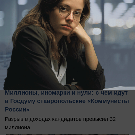
вчера в 18:30
0
Политика
Миллионы, иномарки и нули: с чем идут
в Госдуму ставропольские «Коммунисты
России»
Разрыв в доходах кандидатов превысил 32
миллиона