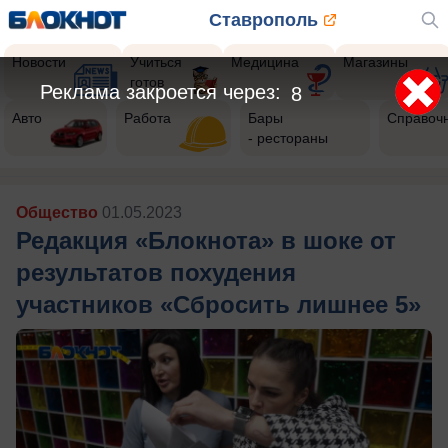
Ставрополь
Новости
Учиться
Медицина
Магазины
готов
Реклама закроется через:
5
Авто
Работа
Бары
Справоч
- рестораны
Общество
01.05.2023
Редакция «Блокнота» в шоке от
результатов похудения
участников «Сбросить лишнее 5»