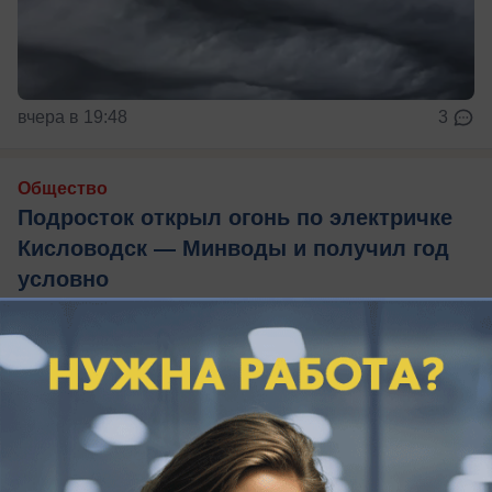
вчера в 19:48
3
Общество
Подросток открыл огонь по электричке
Кисловодск — Минводы и получил год
условно
Выстрелы из пневматического пистолета
повредили два вагона