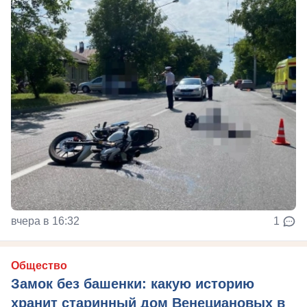
вчера в 16:32
1
Общество
Замок без башенки: какую историю
хранит старинный дом Венециановых в