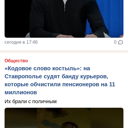
сегодня в 17:46
0
Общество
«Кодовое слово костыль»: на
Ставрополье судят банду курьеров,
которые обчистили пенсионеров на 11
миллионов
Их брали с поличным