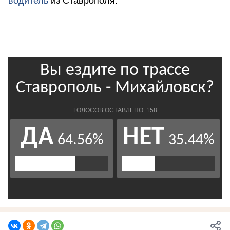
водитель
из Ставрополя.