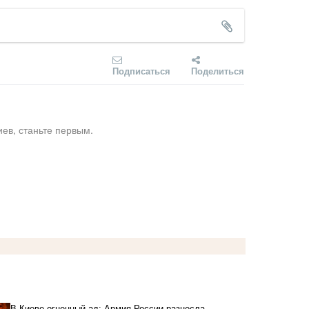
Подписаться
Поделиться
ев, станьте первым.
В Киеве огненный ад: Армия России разнесла