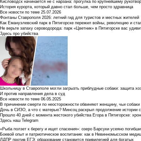
Кисловодск начинается не с нарзана: прогулка по крупнейшему рукотво
История курорта, который давно стал больше, чем просто здравница
Все новости по теме
25.07.2026
Фонтаны Ставрополя 2026: летний гид для туристов и местных жителей
Как Емануэлевский парк в Пятигорске пережил войны, революцию и ста
Не верьте запаху сероводорода: парк «Цветник» в Пятигорске вас удиви
Здесь про убийства
Школьницу в Ставрополе могли загрызть приблудные собаки: защита хо
И против направления дела в суд
Все новости по теме
06.05.2025
В причинении смерти по неосторожности обвиняют женщину, чьи собаки
Дочь в СИЗО, а что с матерью? Минсоц раскрыл продолжение истории с
Прошло 40 дней с момента жестокого убийства Егора в Пятигорске: хро
Здесь наш Telegram
«Рыба ползет к берегу и ищет спасения»: озеро Барсуки усеяно погибш
Боевой опыт и патриотическое воспитание: как в Невинномысском медици
ЛДПР против ЕГЭ: образование становится привилегией для богатых