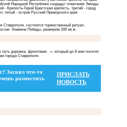
айской Народной Республики создадут очертания Звезды
й - Крепость-Герой Брестская крепость, третий - город
т, пятый - остров Русский Приморского края.
и в Ставрополе, состоится торжественный ритуал,
оссии -Знамени Победы,
размером 200 кв.м.
х путь дорожка, фронтовая…», который до 8 мая посетит
ии города Ставрополя.
т? Заснял что-то
ПРИСЛАТЬ
очешь разместить
НОВОСТЬ