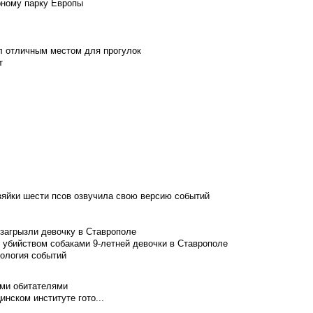
рному парку Европы
л отличным местом для прогулок
т
зяйки шести псов озвучила свою версию событий
 загрызли девочку в Ставрополе
 убийством собаками 9-летней девочки в Ставрополе
нология событий
ими обитателями
нском институте гото...