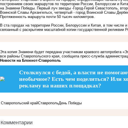
построением своих маршрутов по территории России, Белоруссии и Кит
на Знамени Победы. Первый луч звезды -Город-Герой Севастополь, второ
Воинской Славы Архангельск, четвертый - город Воинской Славы Дербен
Протяженность маршрута почти 50 тысяч километров.
В ста городах на территории России, Белоруссии и Китая, в том числе 
связанный
с раскрытием масштабной копии государственной реликвии Р
Эта копия Знамени будет передана участникам краевого автопробега «Э
все районы Ставропольского края, сообщила пресс-служба администрац
Новости на Блoкнoт-Ставрополь
Столкнулся с бедой, а власти не помогаю
необычное? Есть чем поделиться? Или х
рекламу на наших площадках?
Ставропольский край
Ставрополь
День Победы
Комментарии