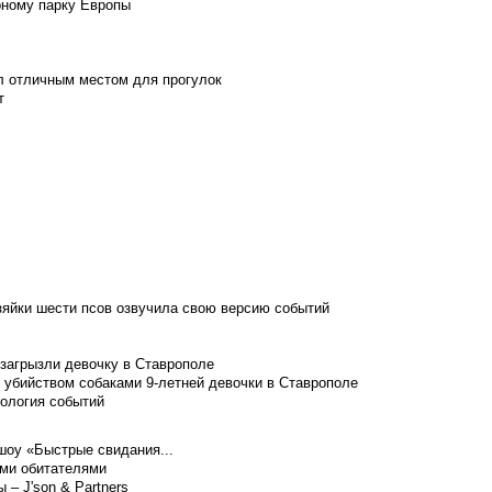
рному парку Европы
л отличным местом для прогулок
т
зяйки шести псов озвучила свою версию событий
 загрызли девочку в Ставрополе
 убийством собаками 9-летней девочки в Ставрополе
нология событий
шоу «Быстрые свидания...
ими обитателями
– J'son & Partners