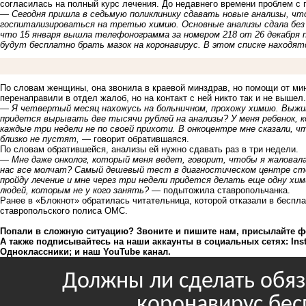
согласилась на полный курс лечения. До недавнего времени проблем с
— Сегодня пришла в седьмую поликлинику сдавать новые анализы, чт
госпитализироваться на третью химию. Основные анализы сдала без п
что 15 января вышла телефонограмма за номером 218 от 26 декабря п
будут бесплатно брать мазок на коронавирус. В этом списке находят
По словам женщины, она звонила в краевой минздрав, но помощи от мин
перенаправили в отдел жалоб, но на контакт с ней никто так и не вышел.
— Я четвертый месяц нахожусь на больничном, прохожу химию. Выжив
придется вырывать две тысячи рублей на анализы? У меня ребенок, к
каждые три недели не по своей прихоти. В онкоцентре мне сказали, ч
близко не пустят,
— говорит обратившаяся.
По словам обратившейся, анализы ей нужно сдавать раз в три недели.
— Мне даже онколог, который меня ведет, говорит, чтобы я жаловала
нас все молчат? Самый дешевый тест в диагностическом центре сто
пройду лечение и мне через три недели придется делать еще одну хим
людей, которым не у кого занять?
— подытожила ставропольчанка.
Ранее в «Блокнот» обратилась читательница, которой
отказали в беспл
ставропольского полиса ОМС.
Попали в сложную ситуацию? Звоните и пишите нам, присылайте фото
А также подписывайтесь на наши аккаунты в социальных сетях:
Ins
Одноклассники;
и наш YouTube канал
.