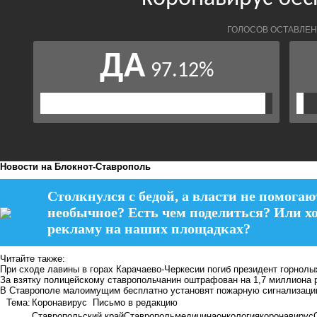
Новости на Блoкнoт-Ставрополь
Столкнулся с бедой, а власти не помогаю
необычное? Есть чем поделиться? Или х
рекламу на наших площадках?
Читайте также:
При сходе лавины в горах Карачаево-Черкесии погиб президент горно
За взятку полицейскому ставропольчанин оштрафован на 1,7 миллиона 
В Ставрополе малоимущим бесплатно установят пожарную сигнализац
Тема:
Коронавирус
Письмо в редакцию
Ставропольский край
Ставрополь
медицина
онкология
коронавирус