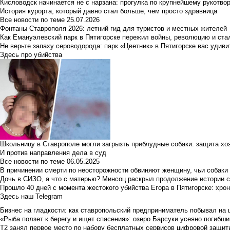
Кисловодск начинается не с нарзана: прогулка по крупнейшему рукотво
История курорта, который давно стал больше, чем просто здравница
Все новости по теме
25.07.2026
Фонтаны Ставрополя 2026: летний гид для туристов и местных жителей
Как Емануэлевский парк в Пятигорске пережил войны, революцию и ста
Не верьте запаху сероводорода: парк «Цветник» в Пятигорске вас удиви
Здесь про убийства
Школьницу в Ставрополе могли загрызть приблудные собаки: защита хо
И против направления дела в суд
Все новости по теме
06.05.2025
В причинении смерти по неосторожности обвиняют женщину, чьи собаки
Дочь в СИЗО, а что с матерью? Минсоц раскрыл продолжение истории с
Прошло 40 дней с момента жестокого убийства Егора в Пятигорске: хро
Здесь наш Telegram
Бизнес на гладкости: как ставропольский предприниматель побывал на 
«Рыба ползет к берегу и ищет спасения»: озеро Барсуки усеяно погибш
Т2 занял первое место по набору бесплатных сервисов цифровой защиты 