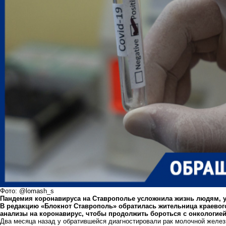
Фото: @lomash_s
Пандемия коронавируса на Ставрополье усложнила жизнь людям, у
В редакцию «Блокнот Ставрополь» обратилась жительница краевог
анализы на коронавирус, чтобы продолжить бороться с онкологией
Два месяца назад у обратившейся диагностировали рак молочной железы