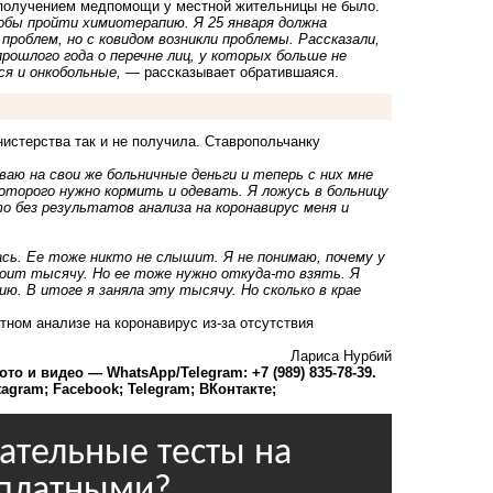
 получением медпомощи у местной жительницы не было.
обы пройти химиотерапию. Я 25 января должна
роблем, но с ковидом возникли проблемы. Рассказали,
рошлого года о перечне лиц, у которых больше не
ся и онкобольные,
— рассказывает обратившаяся.
истерства так и не получила. Ставропольчанку
аю на свои же больничные деньги и теперь с них мне
оторого нужно кормить и одевать. Я ложусь в больницу
то без результатов анализа на коронавирус меня и
сь. Ее тоже никто не слышит. Я не понимаю, почему у
ит тысячу. Но ее тоже нужно откуда-то взять. Я
ию. В итоге я заняла эту тысячу. Но сколько в крае
атном анализе на коронавирус
из-за отсутствия
Лариса Нурбий
 и видео — WhatsApp/Telegram: +7 (989) 835-78-39.
tagram
;
Facebook;
Telegram;
ВКонтакте;