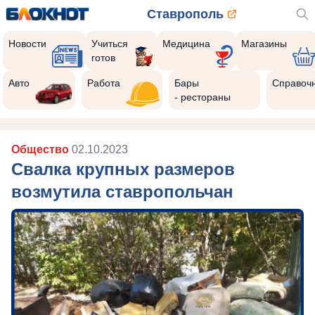
Ставрополь
Новости
Учиться
Медицина
Магазины
готов
Авто
Работа
Бары
Справоч
- рестораны
Общество
02.10.2023
Свалка крупных размеров
возмутила ставропольчан