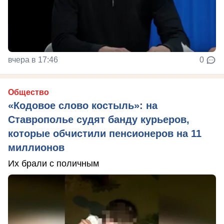
вчера в 17:46
0
Общество
«Кодовое слово костыль»: на
Ставрополье судят банду курьеров,
которые обчистили пенсионеров на 11
миллионов
Их брали с поличным